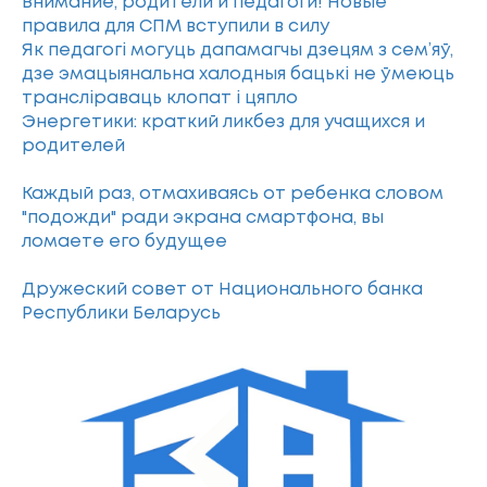
Внимание, родители и педагоги! Новые
правила для СПМ вступили в силу
Як педагогі могуць дапамагчы дзецям з сем’яў,
дзе эмацыянальна халодныя бацькі не ўмеюць
трансліраваць клопат і цяпло
Энергетики: краткий ликбез для учащихся и
родителей
Каждый раз, отмахиваясь от ребенка словом
"подожди" ради экрана смартфона, вы
ломаете его будущее
Дружеский совет от Национального банка
Республики Беларусь