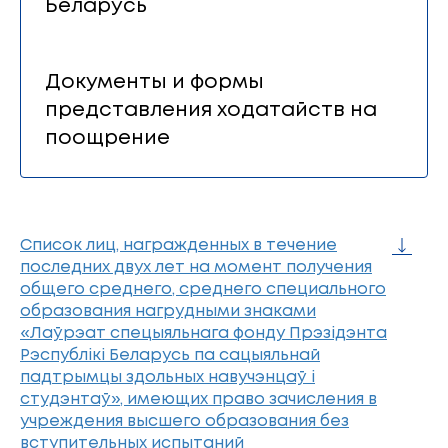
Беларусь
Документы и формы
представления ходатайств на
поощрение
Список лиц, награжденных в течение
последних двух лет на момент получения
общего среднего, среднего специального
образования нагрудными знаками
«Лаўрэат спецыяльнага фонду Прэзiдэнта
Рэспублiкi Беларусь па сацыяльнай
падтрымцы здольных навучэнцаў i
студэнтаў», имеющих право зачисления в
учреждения высшего образования без
вступительных испытаний