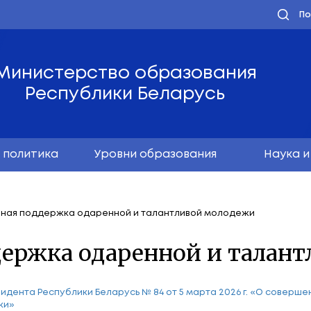
Министерство обра
Республики Бела
олодёжная политика
Уровни образо
осударственная поддержка одаренной и талантл