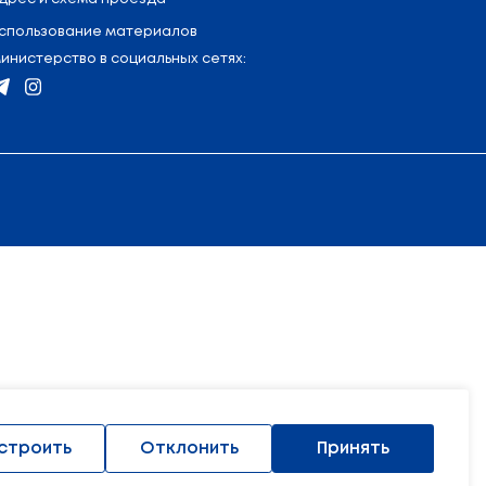
я
:
+375 (17) 327 47 36
Контакты
Обратная связь
75 (17) 222 45 74
Адрес и схема проезда
Использование материало
Министерство в социальных
русь