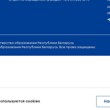
л. Советская, 9
Приемная
Министра образовани
Канцелярия:
+375 (17) 200 94 10
Отдел по обращению граждан:
+3
есурс Министерства образования Республики Бела