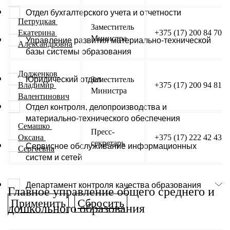
Отдел бухгалтерского учета и отчетности
Петруцкая 
Заместитель 
Екатерина 
+375 (17) 200 84 70
Министра
Управление развития материально-технической
Александровна
базы системы образования
Долженков 
Юридический отдел
Заместитель 
Владимир 
+375 (17) 200 94 81
Министра
Валентинович
Отдел контроля, делопроизводства и
материально-технического обеспечения
Семашко 
Пресс-
Оксана 
+375 (17) 222 42 43
секретарь
Сервисное обслуживание информационных
Сергеевна
систем и сетей
Департамент контроля качества образования
Главное управление общего среднего и
Сбросить
дошкольного образования