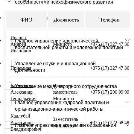
особенностями психофизического развития
Главное управление профессионального
ФИО
Должность
Телефон
образования
Иванец 
Главное управление идеологической,
Андрей 
Министр
+375 (17) 327 47 36
воспитательной работы и молодежной политики
Иванович
Управление науки и инновационной
Приемная
+375 (17) 327 47 36
деятельности
Баханович 
Первый 
Управление международного сотрудничества
Александр 
заместитель 
+375 (17) 200 99 09
Геннадьевич
Министра
Главное управление кадровой политики и
организационно-аналитической работы
Кадлубай 
Заместитель 
Александр 
+375 (17) 222 68 48
Главное управление экономики образования
Министра
Владимирович