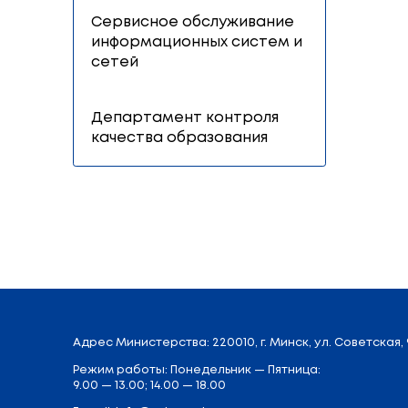
Отдел бухгалтерского
учета и отчетности
Управление развития
материально-технической
базы системы образования
Юридический отдел
Отдел контроля,
делопроизводства и
материально-
технического обеспечения