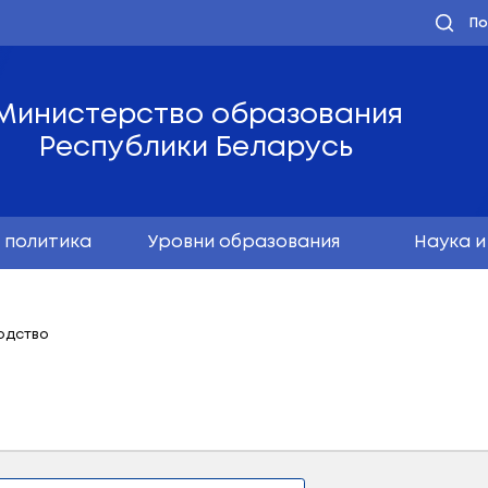
Министерство обра
Республики Бела
олодёжная политика
Уровни образо
оны
Руководство