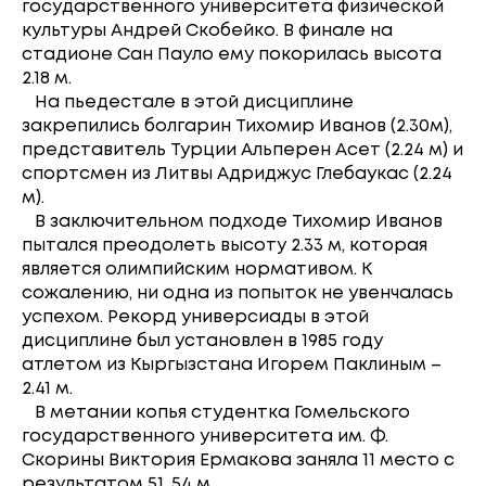
государственного университета физической
культуры Андрей Скобейко. В финале на
стадионе Сан Пауло ему покорилась высота
2.18 м.
На пьедестале в этой дисциплине
закрепились болгарин Тихомир Иванов (2.30м),
представитель Турции Альперен Асет (2.24 м) и
спортсмен из Литвы Адриджус Глебаукас (2.24
м).
В заключительном подходе Тихомир Иванов
пытался преодолеть высоту 2.33 м, которая
является олимпийским нормативом. К
сожалению, ни одна из попыток не увенчалась
успехом. Рекорд универсиады в этой
дисциплине был установлен в 1985 году
атлетом из Кыргызстана Игорем Паклиным –
2.41 м.
В метании копья студентка Гомельского
государственного университета им. Ф.
Скорины Виктория Ермакова заняла 11 место с
результатом 51, 54 м.