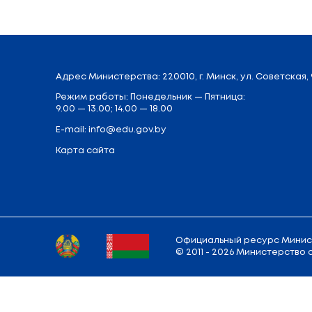
IT. Что мешает общаться и дистанцио
отмечено, что подобная практика уже
сетевой подготовке с вузом в Баранови
Для государства важно вовремя замети
«Подавляющее количество наших успехо
Беларуси будут всячески поддерживать
Глава государства особо отметил выс
деле, к примеру, сварщиком, каменщик
сварке, создании высокотехнологичного
Поделиться:
Вернуться к списку новостей