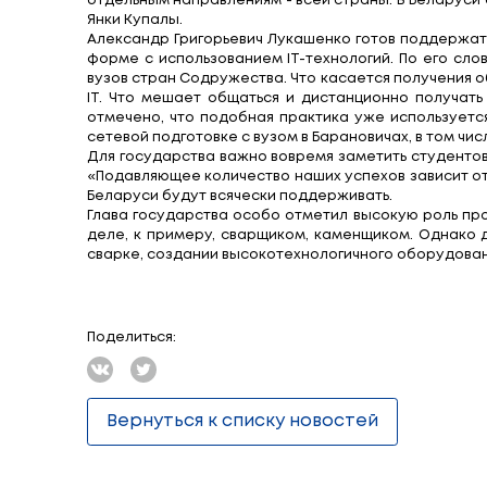
Об этом он заявил сегодня на встрече
лучше белорусского, не оправдано. Д
тенденциозной расстановки позиций в
деньги. Вы даже представить себе не мо
перенимать все лучшее, что есть в об
учебно-лабораторной базы, строительс
Анализируя белорусскую систему обра
развитыми предпринимательскими навык
и возможности нашей страны за рубежом
отдельным направлениям - всей страны.
Янки Купалы.
Александр Григорьевич Лукашенко гото
форме с использованием IT-технологий
вузов стран Содружества. Что касается