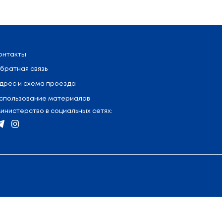
ерситете? Я не вижу здесь проблем", - сказал П
одненский государственный университет имени Ян
 подготовки.
ествами, нацеленных на политическую карьеру, об
Лукашенко подчеркнул, что достойных и готовых к
о не иметь высшего образования, но быть прекра
фессиях есть своя высокая планка, если, к приме
 многие вещи просто невозможны.