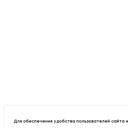
Адрес
Министерства
: 220010, г. Минск,
у
Режим работы: Понедельник — Пятница:
9.00 — 13.00; 14.00 — 18.00
E-mail:
info@edu.gov.by
Карта сайта
Официальный р