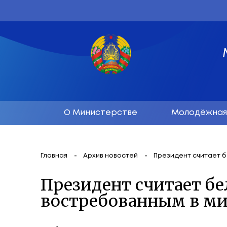
О Министерстве
М
Главная
Архив новостей
Президе