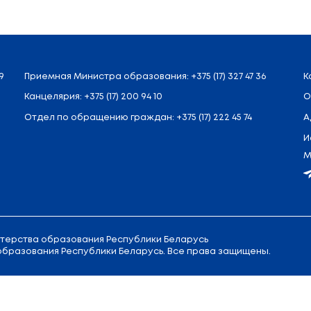
нно получать образование в каком-то другом унив
 используется и в рамках Беларуси. Например, Гр
чах, в том числе осваиваются дистанционные формы
ть студентов с ярко выраженными лидерскими кач
в зависит от того, какое управление». Александр 
.
окую роль профессионализма. По его мнению, можн
ом. Однако даже в этих, казалось бы, простых про
 оборудования, а это значит, что без образования