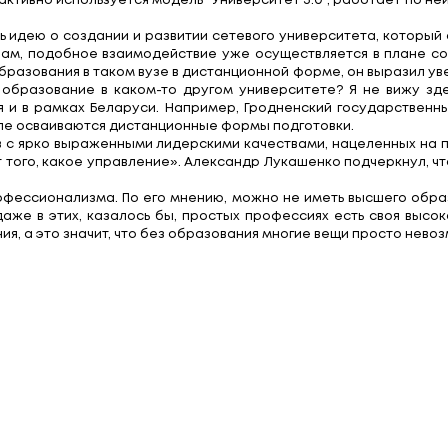
 со студентами гродненских вузов. Глава государс
анный тезис подтверждается тем, что в белорус
 западных рейтингах, она направлена на популяри
жете, какую цену имеет образование", - сказал он.
разовании на Западе, но не слепо копировать. О
твом новых общежитий, в том числе для привлечени
зования, Александр Григорьевич Лукашенко акце
ами. " Это требование современного мира. Зачаст
", - сказал Президент. Он констатировал, что гро
 В Беларуси активно используется модель "Универс
в поддержать идею о создании и развитии сетевог
. По его словам, подобное взаимодействие уже о
 получения образования в таком вузе в дистанционн