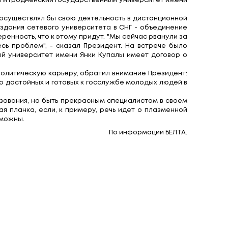
тва считает, что бытующее мнение о том, что зар
ских вузах обучаются сотни и тысячи иностранн
зацию зарубежных образовательных услуг. "Все э
 Александр Лукашенко вместе с тем подчеркнул, что
н также отметил, что белорусским вузам необходи
я иностранных студентов и экспорта образовательн
нтировал, что она должна готовить специалистов
ую мы страдаем именно от того, что не умеем выг
дненские вузы являются интеллектуальным центром 
итет 3.0", работает по ней и Гродненский государ
о университета, который осуществлял бы свою дея
существляется в плане создания сетевого универс
ой форме, он выразил уверенность, что к этому при