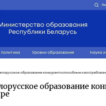
Министерство обра
Республики Бела
олодёжная политика
Уровни образо
нт считает белорусское образование конкуренто