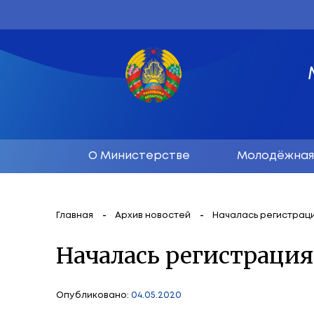
О Министерстве
М
Главная
Архив новостей
Началас