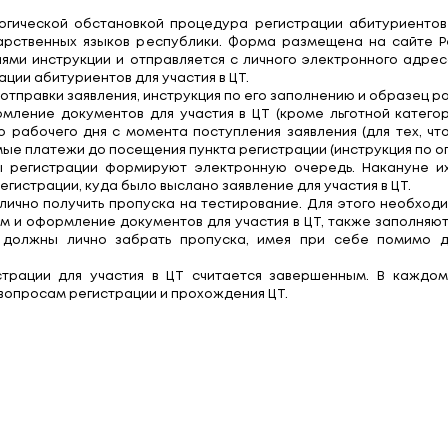
рация на централизо
 с эпидемиологической обстановкой процедура р
ом из государственных языков республики. Форма
 с требованиями инструкции и отправляется с лич
ктов регистрации абитуриентов для участия в ЦТ.
страции для отправки заявления, инструкция по ег
прием и оформление документов для участия в ЦТ
днее одного рабочего дня с момента поступления з
ть необходимые платежи до посещения пункта регис
юдей пункты регистрации формируют электронн
те пункта регистрации, куда было выслано заявлен
ент должен лично получить пропуска на тестирова
плата за прием и оформление документов для учас
е сроки они должны лично забрать пропуска, и