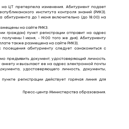
ванное тестирование
егистрации абитуриентов на ЦТ претерпела изме
 размещена на сайте Республиканского институт
ного электронного адреса абитуриента до 1 июня в
о заполнению и образец размещены на сайте РИКЗ.
 (кроме льготной категории граждан) пункт реги
аявления (для тех, что получены 1 июня, - 19.00
трации (инструкция по оплате также размещена на
ую очередь. Накануне их посещения абитуриент
ие для участия в ЦТ.
ние. Для этого необходимо предъявить документ,
тия в ЦТ, также заполняют анкету и высылают ее н
мея при себе помимо документа, удостоверяюще