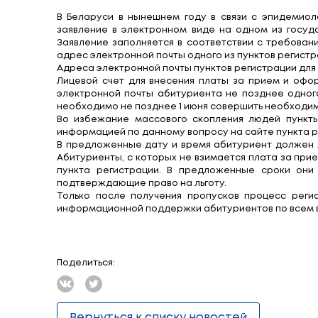
Началась регист
Опубликовано:
04.05.2020
В Беларуси в нынешнем году в связи
заявление в электронном виде на одн
Заявление заполняется в соответствии
адрес электронной почты одного из пун
Адреса электронной почты пунктов реги
Лицевой счет для внесения платы за 
электронной почты абитуриента не поз
необходимо не позднее 1 июня соверши
Во избежание массового скопления л
информацией по данному вопросу на сай
В предложенные дату и время абитури
Абитуриенты, с которых не взимается 
пункта регистрации. В предложенны
подтверждающие право на льготу.