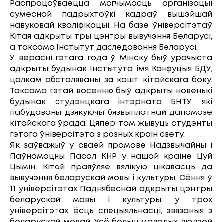
Распрацоўваецца магчымасць арганізацыі
сумеснай падрыхтоўкі кадраў вышэйшай
навуковай кваліфікацыі. На базе ўніверсітэтаў
Кітая адкрыты тры цэнтры вывучэння Беларусі,
а таксама Інстытут даследавання Беларусі.
У верасні гэтага года ў Мінску быў урачыста
адкрыты будынак Інстытута імя Канфуцыя БДУ,
цалкам абсталяваны за кошт кітайскага боку.
Таксама гэтай восенню быў адкрыты новенькі
будынак студэнцкага інтэрната БНТУ, які
пабудаваны дзякуючы бязвыплатнай дапамозе
кітайскага ўрада. Цяпер там жывуць студэнты
гэтага ўніверсітэта з розных краін свету.
Як заўважыў у сваёй прамове Надзвычайны і
Паўнамоцны Пасол КНР у нашай краіне Цуй
Цымін, Кітай праяўляе вялікую цікавасць да
вывучэння беларускай мовы і культуры. Сёння ў
11 універсітэтах Паднябеснай адкрыты цэнтры
беларускай мовы і культуры, у трох
універсітэтах ёсць спецыяльнасці, звязаныя з
беларускай мовай. Усё больш маладых людзей