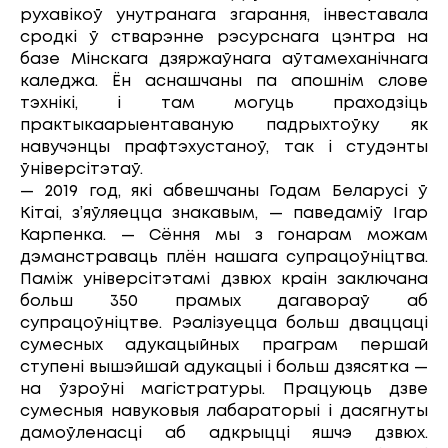
рухавікоў унутранага згарання, інвеставала
сродкі ў стварэнне рэсурснага цэнтра на
базе Мінскага дзяржаўнага аўтамеханічнага
каледжа. Ён аснашчаны па апошнім слове
тэхнікі, і там могуць праходзіць
практыкаарыентаваную падрыхтоўку як
навучэнцы прафтэхустаноў, так і студэнты
ўніверсітэтаў.
— 2019 год, які абвешчаны Годам Беларусі ў
Кітаі, з’яўляецца знакавым, — паведаміў Ігар
Карпенка. — Сёння мы з гонарам можам
дэманстраваць плён нашага супрацоўніцтва.
Паміж універсітэтамі дзвюх краін заключана
больш 350 прамых дагавораў аб
супрацоўніцтве. Рэалізуецца больш дваццаці
сумесных адукацыйных праграм першай
ступені вышэйшай адукацыі і больш дзясятка —
на ўзроўні магістратуры. Працуюць дзве
сумесныя навуковыя лабараторыі і дасягнуты
дамоўленасці аб адкрыцці яшчэ дзвюх.