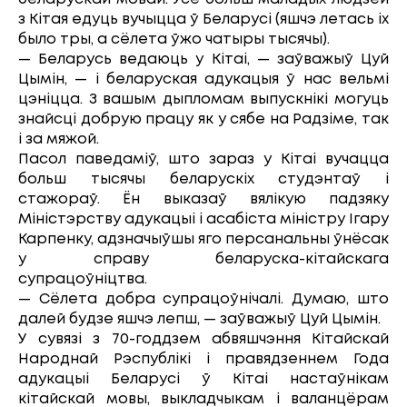
з Кітая едуць вучыцца ў Беларусі (яшчэ летась іх
было тры, а сёлета ўжо чатыры тысячы).
— Беларусь ведаюць у Кітаі, — заўважыў Цуй
Цымін, — і беларуская адукацыя ў нас вельмі
цэніцца. З вашым дыпломам выпускнікі могуць
знайсці добрую працу як у сябе на Радзіме, так
і за мяжой.
Пасол паведаміў, што зараз у Кітаі вучацца
больш тысячы беларускіх студэнтаў і
стажораў. Ён выказаў вялікую падзяку
Міністэрству адукацыі і асабіста міністру Ігару
Карпенку, адзначыўшы яго персанальны ўнёсак
у справу беларуска-кітайскага
супрацоўніцтва.
— Сёлета добра супрацоўнічалі. Думаю, што
далей будзе яшчэ лепш, — заўважыў Цуй Цымін.
У сувязі з 70-годдзем абвяшчэння Кітайскай
Народнай Рэспублікі і правядзеннем Года
адукацыі Беларусі ў Кітаі настаўнікам
кітайскай мовы, выкладчыкам і валанцёрам