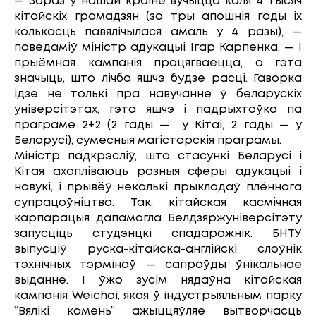
— Зараз у нашай краіне вучыцца каля 4 тысяч
кітайскіх грамадзян (за тры апошнія гады іх
колькасць павялічылася амаль у 4 разы), —
паведаміў міністр адукацыі Ігар Карпенка. — І
прыёмная кампанія працягваецца, а гэта
значыць, што лічба яшчэ будзе расці. Гаворка
ідзе не толькі пра навучанне ў беларускіх
універсітэтах, гэта яшчэ і падрыхтоўка па
праграме 2+2 (2 гады — у Кітаі, 2 гады — у
Беларусі), сумесныя магістарскія праграмы.
Міністр падкрэсліў, што стасункі Беларусі і
Кітая ахопліваюць розныя сферы адукацыі і
навукі, і прывёў некалькі прыкладаў плённага
супрацоўніцтва. Так, кітайская касмічная
карпарацыя дапамагла Белдзяржуніверсітэту
запусціць студэнцкі спадарожнік. БНТУ
выпусціў руска-кітайска-англійскі слоўнік
тэхнічных тэрмінаў — сапраўды ўнікальнае
выданне. І ўжо зусім нядаўна кітайская
кампанія Weichai, якая ў індустрыяльным парку
“Вялікі камень” ажыццяўляе вытворчасць