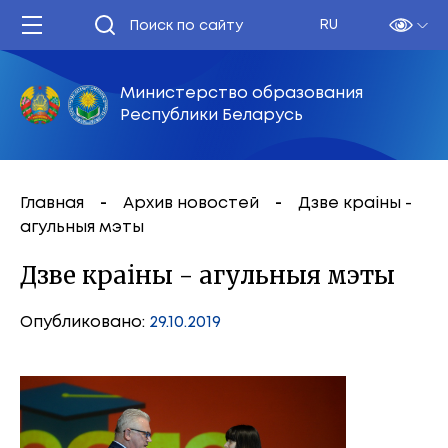
RU
Министерство образования
Республики Беларусь
Главная
Архив новостей
Дзве краiны -
агульныя мэты
Дзве краiны - агульныя мэты
Опубликовано:
29.10.2019