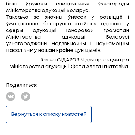
былі ўручаны спецыяльныя ўзнагароды
Міністэрства адукацыі Беларусі.
Таксама за значны ўнёсак у развіццё і
ўмацаванне беларуска-кітайскіх адносін у
сферы адукацыі Ганаровай граматай
Міністэрства адукацыі Беларусі
ўзнагароджаны Надзвычайны і Паўнамоцны
Пасол КНР у нашай краіне Цуй Цымін.
Галіна СІДАРОВІЧ для прэс-цэнтра
Міністэрства адукацыі. Фота Алега Ігнатовіча.
Поделиться:
Вернуться к списку новостей