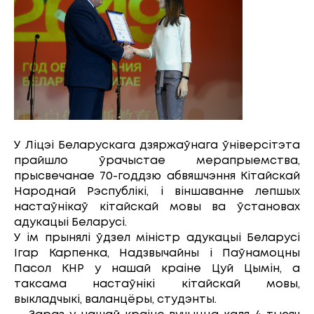
У Ліцэі Беларускага дзяржаўнага ўніверсітэта
прайшло ўрачыстае мерапрыемства,
прысвечанае 70-годдзю абвяшчэння Кітайскай
Народнай Рэспублікі, і віншаванне лепшых
настаўнікаў кітайскай мовы ва ўстановах
адукацыі Беларусі.
У ім прынялі ўдзел міністр адукацыі Беларусі
Ігар Карпенка, Надзвычайны і Паўнамоцны
Пасол КНР у нашай краіне Цуй Цымін, а
таксама настаўнікі кітайскай мовы,
выкладчыкі, валанцёры, студэнты.