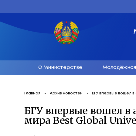
О Министерстве
М
Главная
Архив новостей
БГУ впе