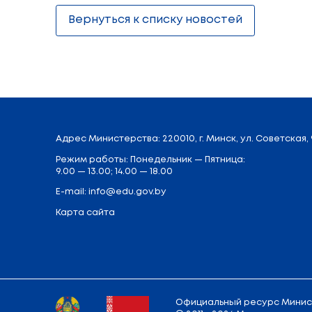
педагогическую профессию», проведе
волонтерскую деятельность и другие и
Военно-патриотические классы ориент
Беларусь. В целях ознакомления с пр
учащиеся имеют возможность посещать 
У выпускников педагогических, аграр
учреждения высшего образования без
профессий, на которые они могут посту
Таким образом, на законодательном
работникам подготовлены рекомендаци
Участники коллегии обсудили и други
межведомственного взаимодействия.
Поделиться: