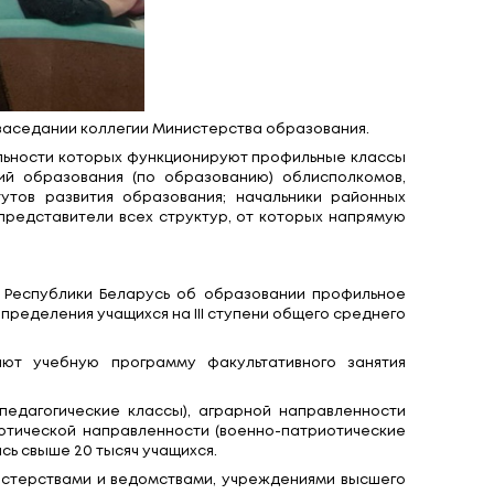
ассмотрены сегодня на заседании коллегии Минис
вии с направлениями деятельности которых функци
ьники главных управлений образования (по обр