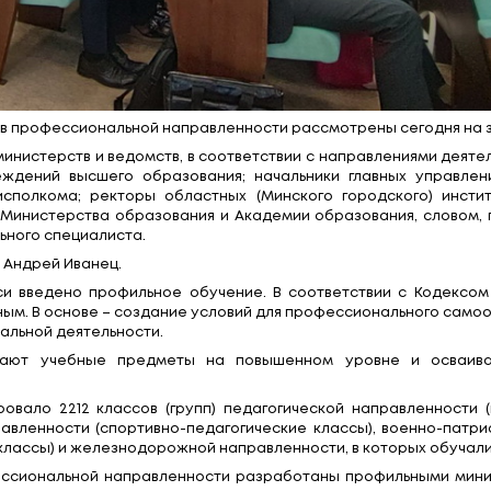
ьных классов профессиональной направленности р
едставители министерств и ведомств, в соответст
екторы учреждений высшего образования; начал