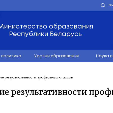
Министерство обра
Республики Бела
олодёжная политика
Уровни образо
– на повышение результативности профильных клас