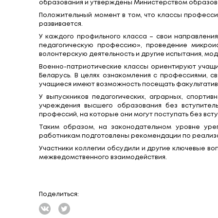
председатель комитета по образован
управлений (отделов по образованию)
зависит подготовка мотивированного п
Открыл пленарное заседание Министр 
Отмечено, что с 2015/2016 учебного 
обучение является профессионально ор
образования, приобщение их к будущей
В рамках профильного обучения шк
профессиональной направленности.
В 2023/2024 учебном году в 1574 УОС
(аграрные классы), спортивно-педаго
классы), инженерной направленности (
Учебные программы факультативных з
образования и утверждены Министерст
Положительный момент в том, что кла
развивается.
У каждого профильного класса – свои 