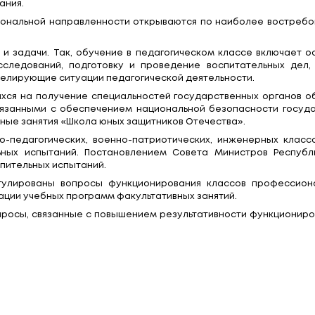
ию Мингорисполкома; ректоры областных (Минск
; сотрудники Министерства образования и Академи
рофессионального специалиста.
образования Андрей Иванец.
года в Беларуси введено профильное обучение. В
иентированным. В основе – создание условий для 
 профессиональной деятельности.
ольники изучают учебные предметы на повыше
О функционировало 2212 классов (групп) педагог
гической направленности (спортивно-педагогическ
инженерные классы) и железнодорожной направленн
анятий профессиональной направленности разраб
вом образования.
ссы профессиональной направленности открываютс
направления и задачи. Так, обучение в педагоги