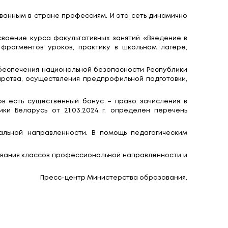
ого городского) институтов развития образова
и образования, словом, представители всех стру
 соответствии с Кодексом Республики Беларусь 
профессионального самоопределения учащихся на II
нном уровне и осваивают учебную программу 
ической направленности (педагогические классы)
ие классы), военно-патриотической направленнос
ости, в которых обучались свыше 20 тысяч учащих
отаны профильными министерствами и ведомства
я по наиболее востребованным в стране професс
ческом классе включает освоение курса факультат