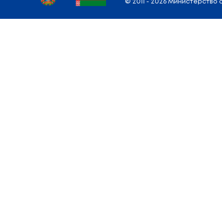
Вернуться к списку новостей
Адрес
Министерства
: 220010, г. Минск,
у
Режим работы: Понедельник — Пятница:
9.00 — 13.00; 14.00 — 18.00
E-mail:
info@edu.gov.by
Карта сайта