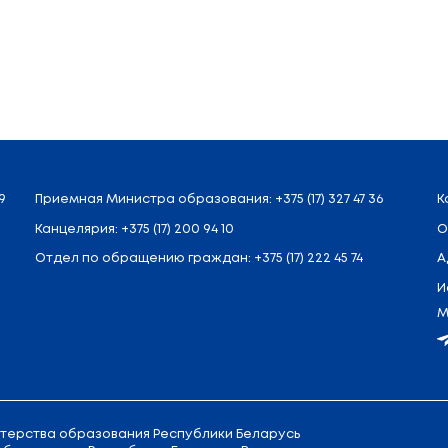
ние микроисследований, подготовку и проведени
спытания, моделирующие ситуации педагогической 
ируют учащихся на получение специальностей го
офессиями, связанными с обеспечением националь
факультативные занятия «Школа юных защитников 
ных, спортивно-педагогических, военно-патриоти
 вступительных испытаний. Постановлением Сове
пать без вступительных испытаний.
 уровне урегулированы вопросы функционирован
и по реализации учебных программ факультативных
е ключевые вопросы, связанные с повышением резу