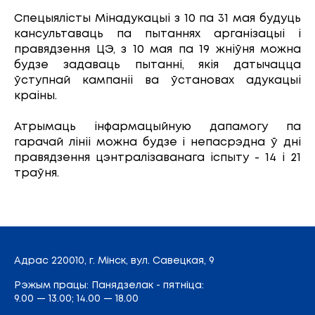
Спецыялісты Мінадукацыі з 10 па 31 мая будуць
кансультаваць па пытаннях арганізацыі і
правядзення ЦЭ, з 10 мая па 19 жніўня можна
будзе задаваць пытанні, якія датычацца
ўступнай кампаніі ва ўстановах адукацыі
краіны.
Атрымаць інфармацыйную дапамогу па
гарачай лініі можна будзе і непасрэдна ў дні
правядзення цэнтралізаванага іспыту - 14 і 21
траўня.
Адрас
220010, г. Мінск,
вул. Савецкая, 9
Рэжым працы: Панядзелак - пятніца:
9.00 — 13.00; 14.00 — 18.00