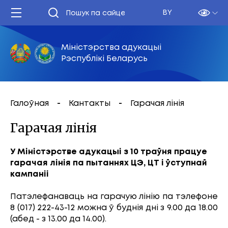
BY
Міністэрства адукацыі
Рэспублікі Беларусь
Галоўная
Кантакты
Гарачая лінія
Гарачая лінія
У Міністэрстве адукацыі з 10 траўня працуе
гарачая лінія па пытаннях ЦЭ, ЦТ і ўступнай
кампаніі
Патэлефанаваць на гарачую лінію па тэлефоне
8 (017) 222-43-12 можна ў буднія дні з 9.00 да 18.00
(абед - з 13.00 да 14.00).