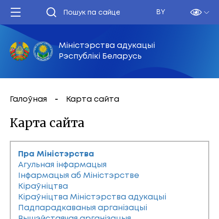
BY
Міністэрства адукацыі
Рэспублікі Беларусь
Галоўная
Карта сайта
Карта сайта
Пра Міністэрства
Агульная інфармацыя
Інфармацыя аб Міністэрстве
Кіраўніцтва
Кіраўніцтва Міністэрства адукацыі
Падпарадкаваныя арганізацыі
Вышэйстаячая арганізацыя