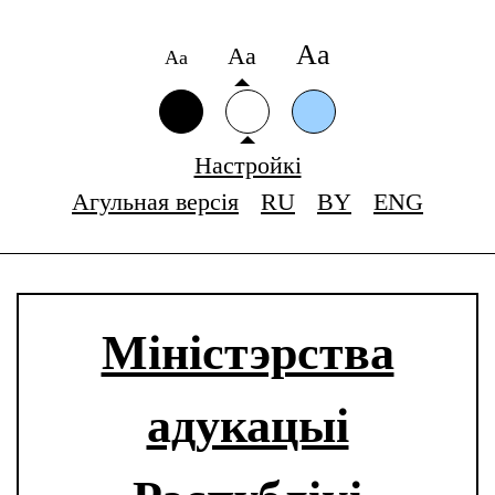
Аа
Аа
Аа
Настройкі
Агульная версія
RU
BY
ENG
Міністэрства
адукацыі