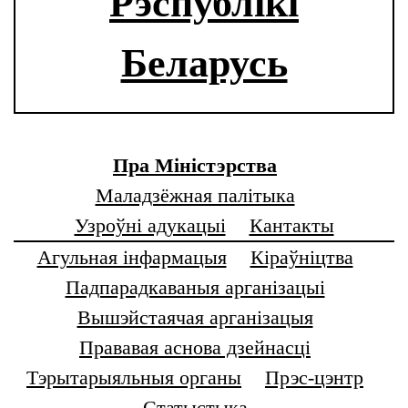
Рэспублікі
Беларусь
Пра Міністэрства
Маладзёжная палітыка
Узроўні адукацыі
Кантакты
Агульная інфармацыя
Кіраўніцтва
Падпарадкаваныя арганізацыі
Вышэйстаячая арганізацыя
Прававая аснова дзейнасці
Тэрытарыяльныя органы
Прэс-цэнтр
Статыстыка