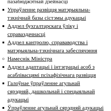
пазабюджэтнай дзейнасці
Упраўленне развіцця матэрыяльна-
тэхнічнай базы сістэмы адукацыі
Аддзел бухгалтарскага ўліку і
справаздачнасці
Аддзел кантролю, справаводства і
матэрыяльна-тэхнічнага забеспячэння
Намеснік Міністра
Аддзел адаптацыі і інтэграцыі асоб з
асаблівасцямі псіхафізічнага развіцця
Галоўнае ўпраўленне агульнай
сярэдняй, дашкольнай і спецыяльнай
адукацыі
Ўпраўленне агульнай сярэдняй адукацыі