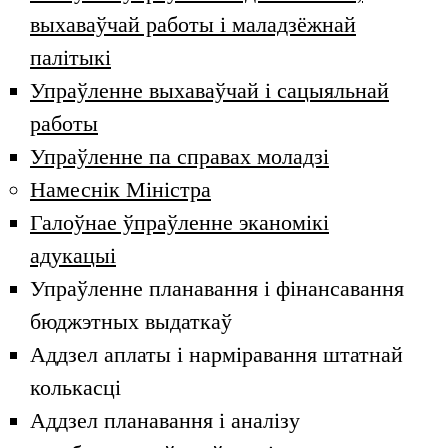
выхаваўчай работы і маладзёжнай
палітыкі
Упраўленне выхаваўчай і сацыяльнай
работы
Упраўленне па справах моладзі
Намеснік Міністра
Галоўнае ўпраўленне эканомікі
адукацыі
Упраўленне планавання і фінансавання
бюджэтных выдаткаў
Аддзел аплаты і нарміравання штатнай
колькасці
Аддзел планавання і аналізу