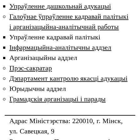
Упраўленне дашкольнай адукацыі
Галоўнае ўпраўленне кадравай палітыкі
і арганізацыйна-аналітычнай работы
Упраўленне кадравай палітыкі
Інфармацыйна-аналітычны аддзел
Арганізацыйны аддзел
Прэс-сакратар
Дэпартамент кантролю якасці адукацыі
Юрыдычны аддзел
Грамадскія арганізацыі і парады
Адрас Міністэрства: 220010, г. Мінск,
ул. Савецкая, 9