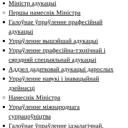
Міністр адукацыі
Першы намеснік Міністра
Галоўнае ўпраўленне прафесійнай
адукацыі
Упраўленне вышэйшай адукацыі
Упраўленне прафесійна-тэхнічнай і
сярэдняй спецыяльнай адукацыі
Аддзел дадатковай адукацыі дарослых
Упраўленне навукі і інавацыйнай
дзейнасці
Намеснік Міністра
Упраўленне міжнароднага
супрацоўніцтва
Галоўнае ўпраўленне ідэалагічнай,