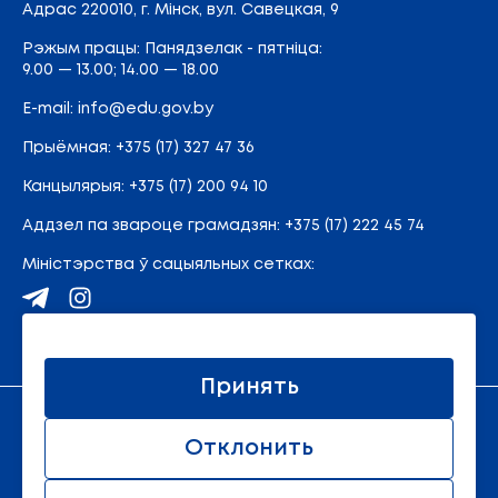
Адрас
220010, г. Мінск,
вул. Савецкая, 9
Рэжым працы: Панядзелак - пятніца:
9.00 — 13.00; 14.00 — 18.00
E-mail:
info@edu.gov.by
Прыёмная
:
+375 (17) 327 47 36
Канцылярыя:
+375 (17) 200 94 10
Аддзел па звароце грамадзян:
+375 (17) 222 45 74
Міністэрства ў сацыяльных сетках:
Карта сайта
Принять
Афіцыйны рэсурс Міністэрства адукацыі Рэспублікі
Отклонить
Беларусь.
© 2011 - 2026 Міністэрства адукацыі Рэспублікі
Беларусь. Усе правы абаронены.