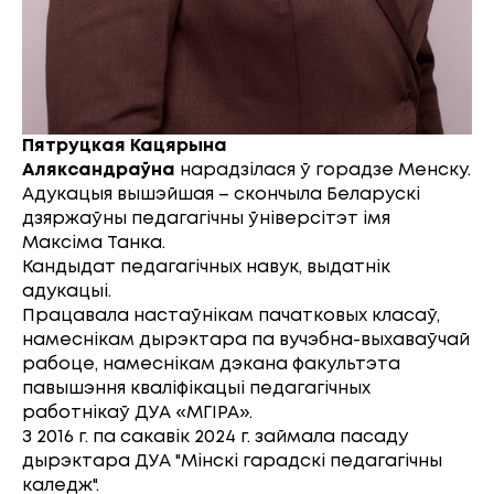
Пятруцкая Кацярына
Аляксандраўна
нарадзілася ў горадзе Менску.
Адукацыя вышэйшая – скончыла Беларускі
дзяржаўны педагагічны ўніверсітэт імя
Максіма Танка.
Кандыдат педагагічных навук, выдатнік
адукацыі.
Працавала настаўнікам пачатковых класаў,
намеснікам дырэктара па вучэбна-выхаваўчай
рабоце, намеснікам дэкана факультэта
павышэння кваліфікацыі педагагічных
работнікаў ДУА «МГІРА».
З 2016 г. па сакавік 2024 г. займала пасаду
дырэктара ДУА "Мінскі гарадскі педагагічны
каледж".