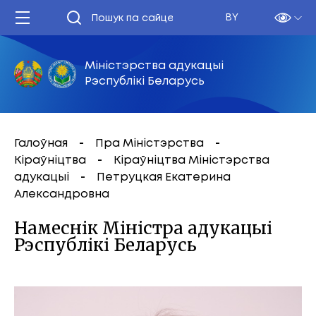
BY
Міністэрства адукацыі
Рэспублікі Беларусь
Галоўная
Пра Міністэрства
Кіраўніцтва
Кіраўніцтва Міністэрства
адукацыі
Петруцкая Екатерина
Александровна
Намеснік Міністра адукацыі
Рэспублікі Беларусь