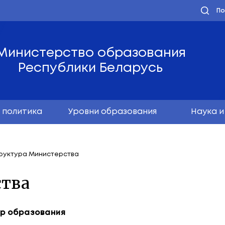
Министерство обра
Республики Бела
олодёжная политика
Уровни образо
одство
Структура Министерства