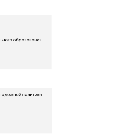
 образования
ского и среднего специального образования
взрослых
ельности