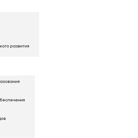
спитательной работы и молодежной политики
ной работы
ества
дошкольного образования
ания
обенностями психофизического развития