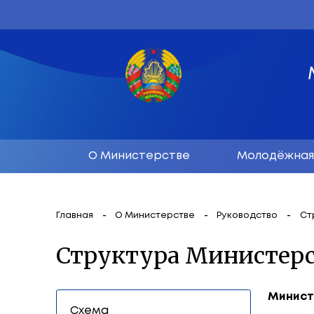
О Министерстве
М
Главная
О Министерстве
Руков