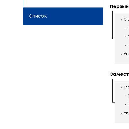
Структура Мини
Схема
Список