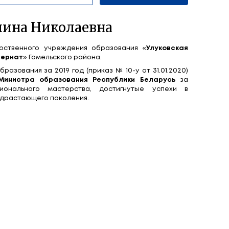
ороткевич Галина Николае
агог-дефектолог
государственного учреждения 
омогательная школа-интернат
» Гомельского райо
итогам работы системы образования за 2019 год (пр
явлена
Благодарность Министра образования 
окий уровень профессионального мастерства
азовании и воспитании подрастающего поколения.