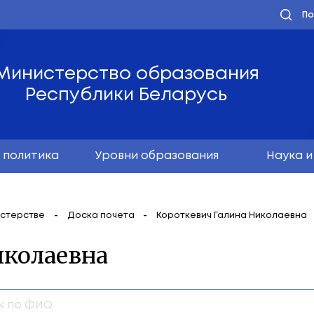
Министерство обра
Республики Бела
олодёжная политика
Уровни образо
мация о Министерстве
Доска почета
Коротк