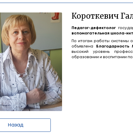
ина Николаевна
К
Пед
всп
По 
объ
выс
обр