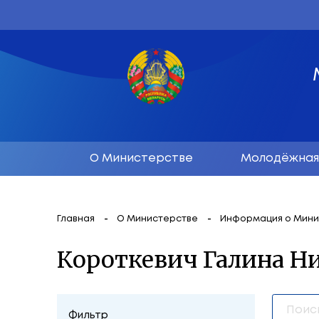
О Министерстве
М
Главная
О Министерстве
Инфор