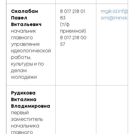
Скалабан
8 017 218 01
mgik.id.inf@m
Павел
83
smi@minsk.go
Витальевич
(т/ф
начальник
приемной)
главного
8 017 218 00
управления
57
идеологической
работы,
культуры и по
делам
молодежи
Рудикова
Виталина
Владимировна
первый
заместитель
начальника
главного