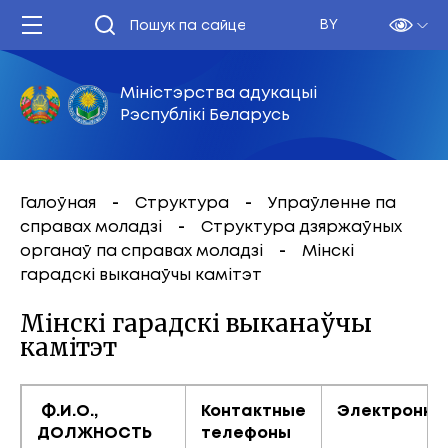
BY
Міністэрства адукацыі
Рэспублікі Беларусь
Галоўная
Структура
Упраўленне па
справах моладзі
Структура дзяржаўных
органаў па справах моладзі
Мінскі
гарадскі выканаўчы камітэт
Мінскі гарадскі выканаўчы
камітэт
Ф.И.О.,
Контактные
Электронны
ДОЛЖНОСТЬ
телефоны