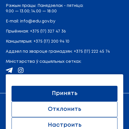
Рэжым працы: Панядзелак - пятніца:
9.00 — 13.00; 14.00 — 18.00
E-mail:
info@edu.gov.by
Прыёмная
:
+375 (17) 327 47 36
Канцылярыя:
+375 (17) 200 94 10
Аддзел па звароце грамадзян:
+375 (17) 222 45 74
Міністэрства ў сацыяльных сетках:
Карта сайта
Принять
Афіцыйны рэсурс Міністэрства адукацыі Рэспублікі
Отклонить
Беларусь.
© 2011 - 2026 Міністэрства адукацыі Рэспублікі
Беларусь. Усе правы абаронены.
Настроить