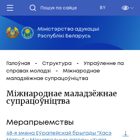
BY
Міністэрства адукацыі
Рэспублікі Беларусь
Галоўная
Структура
Упраўленне па
справах моладзі
Міжнароднае
маладзёжнае супрацоўніцтва
Міжнароднае маладзёжнае
супрацоўніцтва
Мерапрыемствы
48-я змена Еўрапейскай брыгады "Хасэ