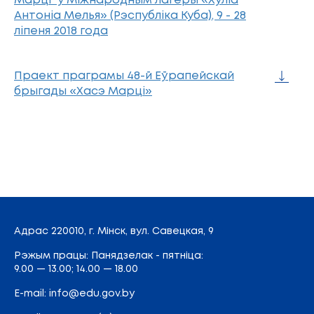
Марці" у Міжнародным лагеры «Хуліа
Антоніа Мелья» (Рэспубліка Куба), 9 - 28
ліпеня 2018 года
Праект праграмы 48-й Еўрапейскай
брыгады «Хасэ Марці»
Адрас
220010, г. Мінск,
вул. Савецкая, 9
Рэжым працы: Панядзелак - пятніца:
9.00 — 13.00; 14.00 — 18.00
E-mail:
info@edu.gov.by