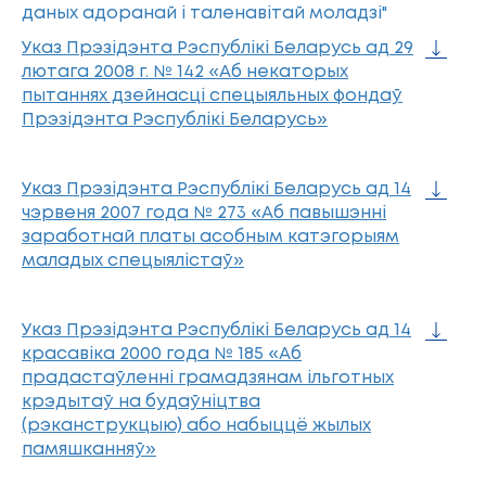
даных адоранай і таленавітай моладзі"
Указ Прэзідэнта Рэспублікі Беларусь ад 29
лютага 2008 г. № 142 «Аб некаторых
пытаннях дзейнасці спецыяльных фондаў
Прэзідэнта Рэспублікі Беларусь»
Указ Прэзідэнта Рэспублікі Беларусь ад 14
чэрвеня 2007 года № 273 «Аб павышэнні
заработнай платы асобным катэгорыям
маладых спецыялістаў»
Указ Прэзідэнта Рэспублікі Беларусь ад 14
красавіка 2000 года № 185 «Аб
прадастаўленні грамадзянам ільготных
крэдытаў на будаўніцтва
(рэканструкцыю) або набыццё жылых
памяшканняў»