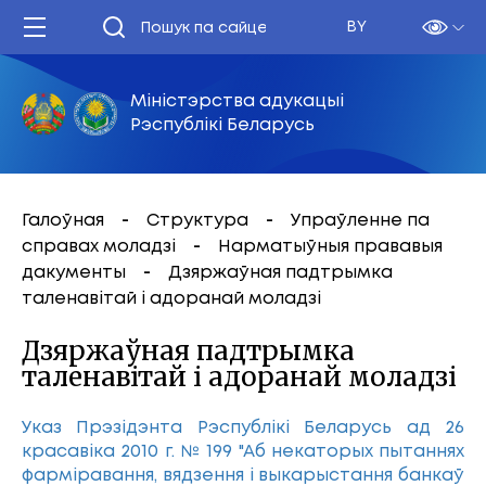
BY
Міністэрства адукацыі
Рэспублікі Беларусь
Галоўная
Структура
Упраўленне па
справах моладзі
Нарматыўныя прававыя
дакументы
Дзяржаўная падтрымка
таленавітай і адоранай моладзі
Дзяржаўная падтрымка
таленавітай і адоранай моладзі
Указ Прэзідэнта Рэспублікі Беларусь ад 26
красавіка 2010 г. № 199 "Аб некаторых пытаннях
фарміравання, вядзення і выкарыстання банкаў