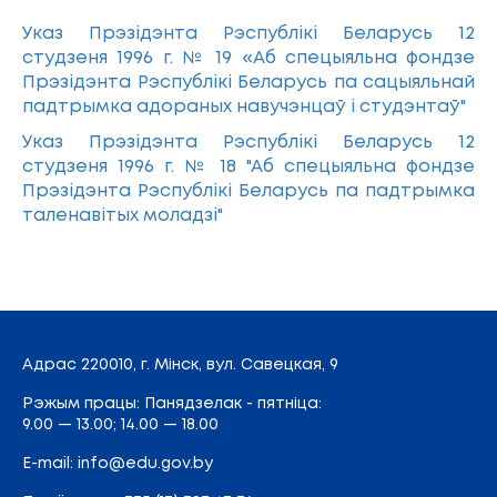
Указ Прэзідэнта Рэспублікі Беларусь 12
студзеня 1996 г. № 19 «Аб спецыяльна фондзе
Прэзідэнта Рэспублікі Беларусь па сацыяльнай
падтрымка адораных навучэнцаў і студэнтаў"
Указ Прэзідэнта Рэспублікі Беларусь 12
студзеня 1996 г. № 18 "Аб спецыяльна фондзе
Прэзідэнта Рэспублікі Беларусь па падтрымка
таленавітых моладзі"
Адрас
220010, г. Мінск,
вул. Савецкая, 9
Рэжым працы: Панядзелак - пятніца:
9.00 — 13.00; 14.00 — 18.00
E-mail:
info@edu.gov.by