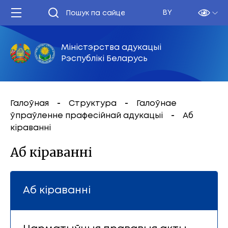
BY
Міністэрства адукацыі
Рэспублікі Беларусь
Галоўная
Структура
Галоўнае
ўпраўленне прафесійнай адукацыі
Аб
кіраванні
Аб кіраванні
Аб кіраванні