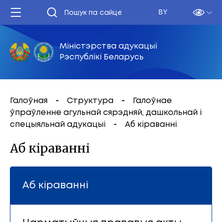
BY
Міністэрства адукацыі
Рэспублікі Беларусь
Галоўная
Структура
Галоўнае
ўпраўленне агульнай сярэдняй, дашкольнай і
спецыяльнай адукацыі
Аб кіраванні
Аб кіраванні
Аб кіраванні