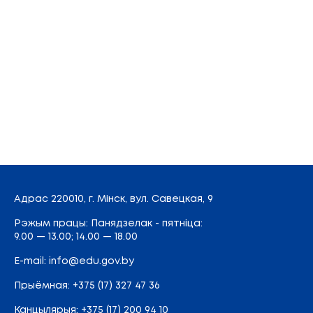
Адрас
220010, г. Мінск,
вул. Савецкая, 9
Рэжым працы: Панядзелак - пятніца:
9.00 — 13.00; 14.00 — 18.00
E-mail:
info@edu.gov.by
Прыёмная
:
+375 (17) 327 47 36
Канцылярыя:
+375 (17) 200 94 10