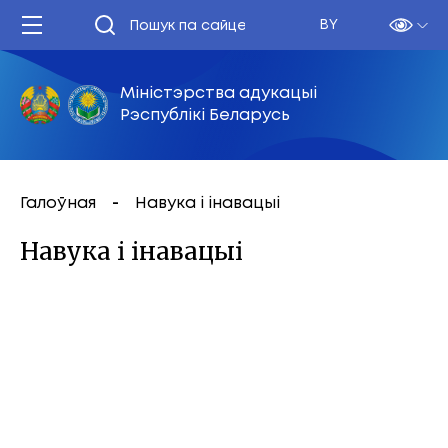
BY
Міністэрства адукацыі
Рэспублікі Беларусь
Галоўная
Навука і інавацыі
Навука і інавацыі