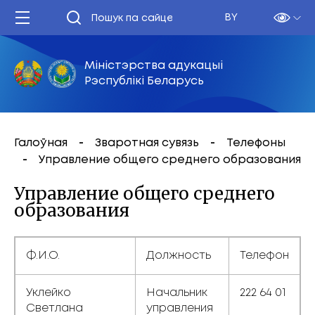
BY
Міністэрства адукацыі
Рэспублікі Беларусь
Галоўная
Зваротная сувязь
Телефоны
Управление общего среднего образования
Управление общего среднего
образования
Ф.И.О.
Должность
Телефон
Уклейко
Начальник
222 64 01
Светлана
управления