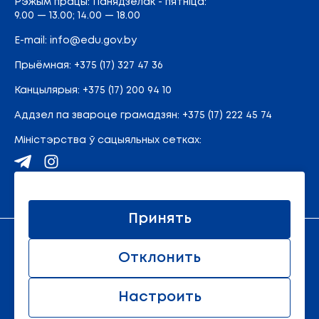
Рэжым працы: Панядзелак - пятніца:
9.00 — 13.00; 14.00 — 18.00
E-mail:
info@edu.gov.by
Прыёмная
:
+375 (17) 327 47 36
Канцылярыя:
+375 (17) 200 94 10
Аддзел па звароце грамадзян:
+375 (17) 222 45 74
Міністэрства ў сацыяльных сетках:
Карта сайта
Принять
Афіцыйны рэсурс Міністэрства адукацыі Рэспублікі
Отклонить
Беларусь.
© 2011 - 2026 Міністэрства адукацыі Рэспублікі
Беларусь. Усе правы абаронены.
Настроить
Ўсе правы абаронены