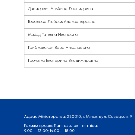
Отдел дошкольн
Ф.И.О.
Давидович Альбина Леонидовна
Горелова Любовь Александровна
Михед Татьяна Ивановна
Грибковская Вера Николаевна
Громыко Екатерина Владимировна