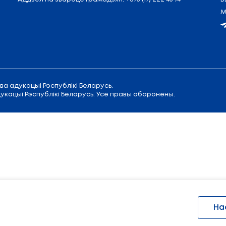
 Савецкая, 9
Прыёмная
Міністра адукацыі
:
+375 
Канцылярыя:
+375 (17) 200 94 10
Аддзел па звароце грамадзян:
+37
с Міністэрства адукацыі Рэспублікі Беларусь.