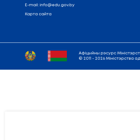
Адрас
Міністэрства:
220010, г. Мінск,
вул.
Рэжым працы: Панядзелак - пятніца:
9.00 — 13.00; 14.00 — 18.00
E-mail:
info@edu.gov.by
Карта сайта
Афіцыйны рэсур