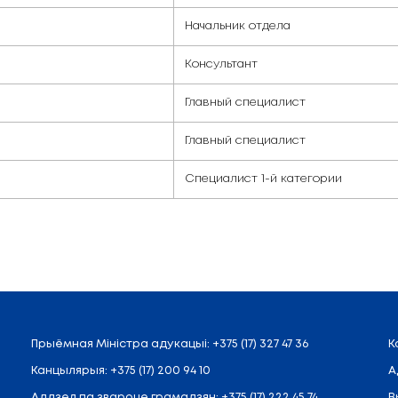
ого образования
Должнос
Начальни
Консульт
Главный 
Главный 
Специали