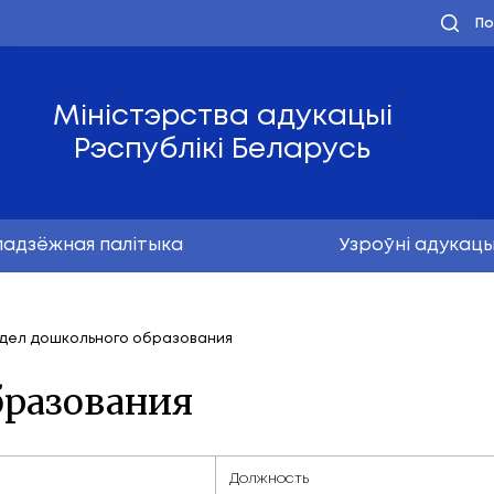
Міністэрства ад
Рэспублікі Бел
Маладзёжная палітыка
ефоны
Отдел дошкольного образования