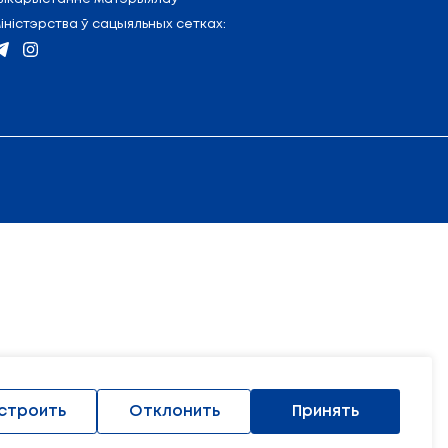
(17) 327 47 36
Кантакты
Адрас і схема праезду
5 (17) 222 45 74
Выкарыстанне матэрыяла
Міністэрства ў сацыяльных 