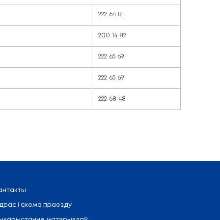
ть
к отдела
ант
специалист
специалист
ст 1-й категории