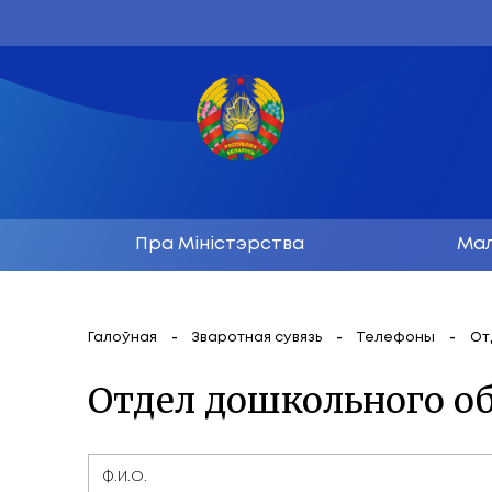
Пра Міністэрства
Галоўная
Зваротная сувязь
Тел