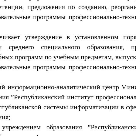
етенции, предложения по созданию, реорга
овательные программы профессионально-техни
ечивает утверждение в установленном поря
о и среднего специального образования,
бных программ по учебным предметам, выпуск
овательные программы профессионально-техни
ый информационно-аналитический центр Мини
ния ”Республиканский институт профессионал
спубликанской системы информатизации в сф
ния;
учреждением образования ”Республиканск