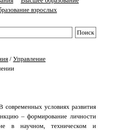
вания
Высшее образование
бразование взрослых
Поиск
ния
/
Управление
лении
 В современных условиях развития
ункцию – формирование личности
стие в научном, техническом и