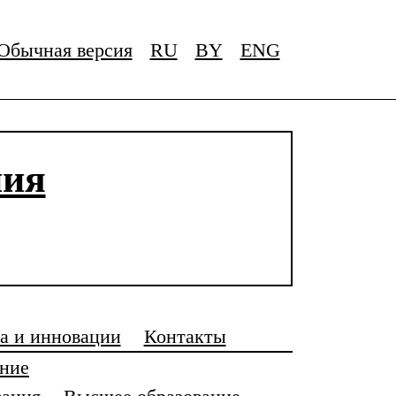
Обычная версия
RU
BY
ENG
ния
а и инновации
Контакты
ание