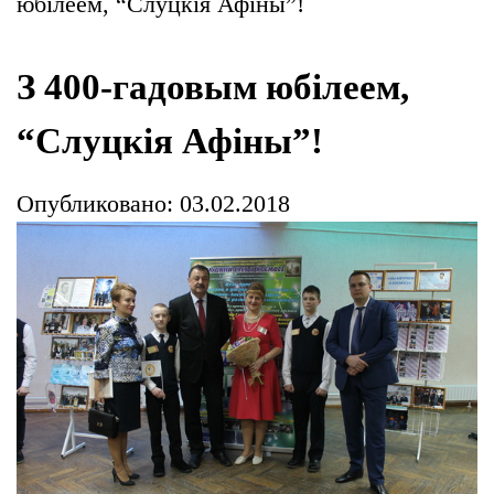
юбілеем, “Слуцкія Афіны”!
З 400-гадовым юбілеем,
“Слуцкія Афіны”!
Опубликовано: 03.02.2018