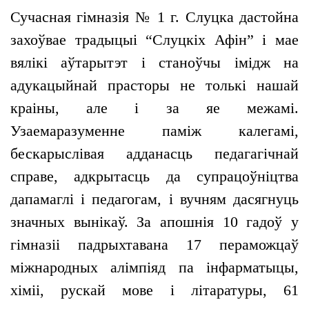
Сучасная гімназія № 1 г. Слуцка дастойна
захоўвае традыцыі “Слуцкіх Афін” і мае
вялікі аўтарытэт і станоўчы імідж на
адукацыйнай прасторы не толькі нашай
краіны, але і за яе межамі.
Узаемаразуменне паміж калегамі,
бескарыслівая адданасць педагагічнай
справе, адкрытасць да супрацоўніцтва
дапамаглі і педагогам, і вучням дасягнуць
значных вынікаў. За апошнія 10 гадоў у
гімназіі падрыхтавана 17 пераможцаў
міжнародных алімпіяд па інфарматыцы,
хіміі, рускай мове і літаратуры, 61