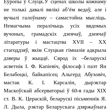
Еўропы ў Слуцк.У сценах школы кожнаму
не толькі давалі вялікі аб’ём ведаў, але і
вучылі галоўнаму – самастойна мысліць.
Немагчыма пералічыць усіх вядомых
вучоных, грамадскіх дзеячаў, дзеячаў
літаратуры і мастацтва XVII – XX
стагоддзяў, якім Слуцкая гімназія адкрыла
дзверы ў жыццё. Сярод іх –беларускі
асветнік І. Ф. Капіевіч, філосаф і паэт Ян
Белабоцкі, байкапісец Альгерд Абуховіч,
мастак К. І. Карсалін, дырэктар
Маскоўскай абсерваторыі ў 60-я гады XIX
ст. В. К. Цераскій, беларускі пісьменнік Я.
Л. Дыла, рэктар Беларускага дзяржаўнага