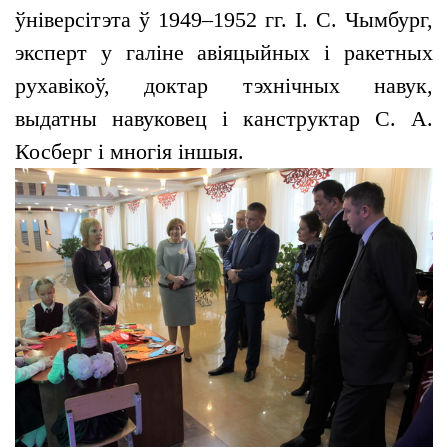
ўніверсітэта ў 1949–1952 гг. І. С. Чымбург,
эксперт у галіне авіяцыйных і ракетных
рухавікоў, доктар тэхнічных навук,
выдатны навуковец і канструктар С. А.
Косберг і многія іншыя.