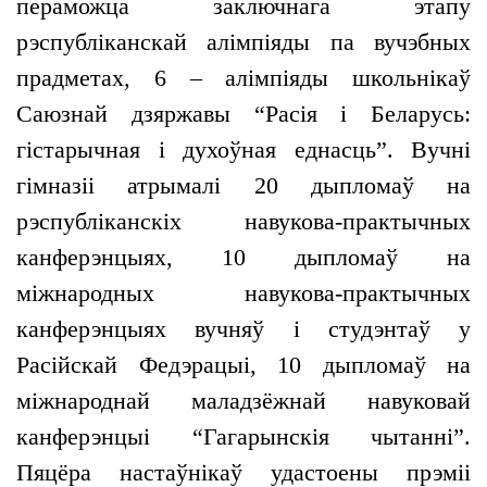
пераможца заключнага этапу
рэспубліканскай алімпіяды па вучэбных
прадметах, 6 – алімпіяды школьнікаў
Саюзнай дзяржавы “Расія і Беларусь:
гістарычная і духоўная еднасць”. Вучні
гімназіі атрымалі 20 дыпломаў на
рэспубліканскіх навукова-практычных
канферэнцыях, 10 дыпломаў на
міжнародных навукова-практычных
канферэнцыях вучняў і студэнтаў у
Расійскай Федэрацыі, 10 дыпломаў на
міжнароднай маладзёжнай навуковай
канферэнцыі “Гагарынскія чытанні”.
Пяцёра настаўнікаў удастоены прэміі