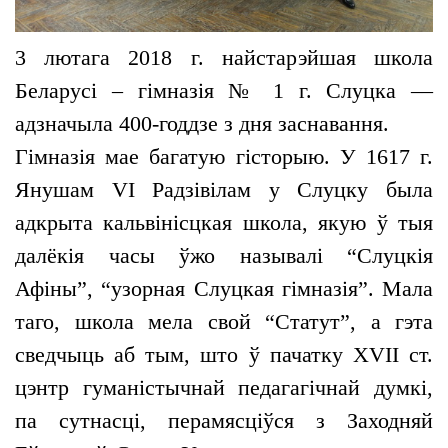
3 лютага 2018 г. найстарэйшая школа
Беларусі – гімназія № 1 г. Слуцка ––
адзначыла 400-годдзе з дня заснавання.
Гімназія мае багатую гісторыю. У 1617 г.
Янушам VI Радзівілам у Слуцку была
адкрыта кальвінісцкая школа, якую ў тыя
далёкія часы ўжо называлі “Слуцкія
Афіны”, “узорная Слуцкая гімназія”. Мала
таго, школа мела свой “Статут”, а гэта
сведчыць аб тым, што ў пачатку XVII ст.
цэнтр гуманістычнай педагагічнай думкі,
па сутнасці, перамясціўся з Заходняй