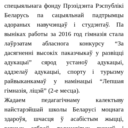
спецыяльнага фонду Прэзідэнта Рэспублікі
Беларусь па сацыяльнай падтрымцы
адораных навучэнцаў і студэнтаў. Па
выніках работы за 2016 год гімназія стала
лаўрэатам абласнога конкурсу “За
дасягненні высокіх паказчыкаў у развіцці
адукацыі” сярод устаноў адукацыі,
аддзелаў адукацыі, спорту і турызму
райвыканкамаў у намінацыі “Лепшая
гімназія, ліцэй” (2-е месца).
Жадаем педагагічнаму калектыву
найстарэйшай школы Беларусі моцнага
здароўя, шчасця ў асабістым жыцці,