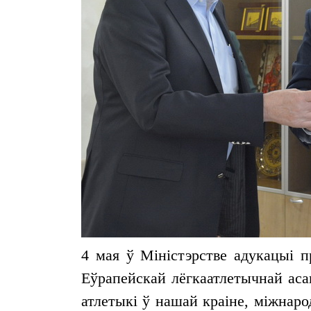
4 мая ў Міністэрстве адукацыі п
Еўрапейскай лёгкаатлетычнай аса
атлетыкі ў нашай краіне, міжнаро