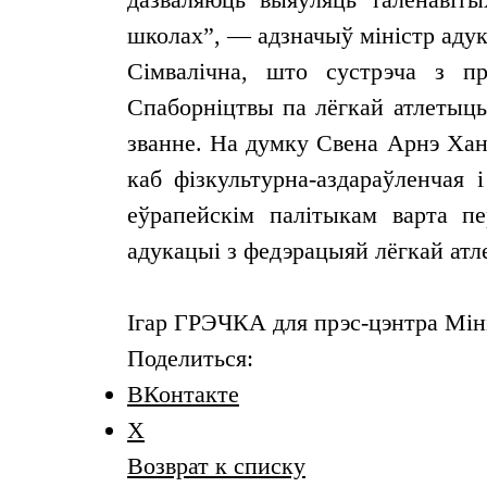
школах”, — адзначыў міністр адук
Сімвалічна, што сустрэча з пр
Спаборніцтвы па лёгкай атлетыцы
званне. На думку Свена Арнэ Ханс
каб фізкультурна-аздараўленчая 
еўрапейскім палітыкам варта пе
адукацыі з федэрацыяй лёгкай атл
Ігар ГРЭЧКА для прэс-цэнтра Міні
Поделиться:
ВКонтакте
X
Возврат к списку