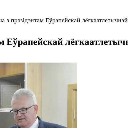
ча з прэзідэнтам Еўрапейскай лёгкаатлетычна
там Еўрапейскай лёгкаатлеты