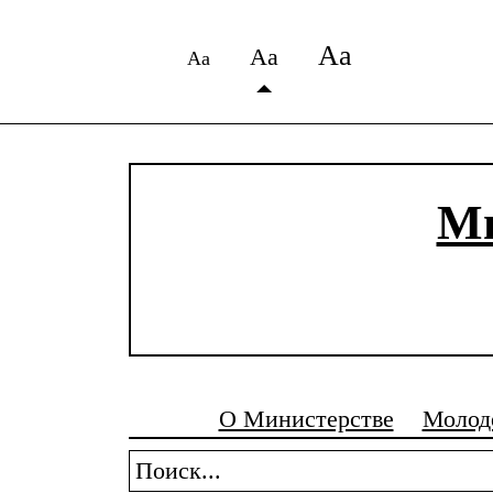
Аа
Аа
Аа
Ми
О Министерстве
Молод