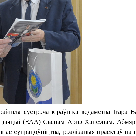
райшла сустрэча кіраўніка ведамства Ігара Ва
цыяцыі (EAA) Свенам Арнэ Хансэнам. Абмярк
днае супрацоўніцтва, рэалізацыя праектаў па