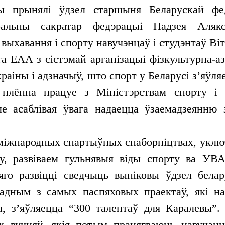
чы прынялі ўдзел старшыня Беларускай фед
еральны сакратар федэрацыі Надзея Алякс
 выхавання і спорту навучэнцаў і студэнтаў Ві
нта EAA з сістэмай арганізацыі фізкультурна-
краіны і адзначыў, што спорт у Беларусі з’яўл
і плённа працуе з Міністэрствам спорту і 
ле асаблівая ўвага надаецца ўзаемадзеянню
 міжнародных спартыўных спаборніцтвах, уклю
ду, развіваем гульнявыя віды спорту ва У
го развіцці сведчыць выніковы ўдзел бела
адным з самых паспяховых праектаў, які на
, з’яўляецца “300 талентаў для Каралевы”. 
х вучняў, якія потым працягваюць навучан