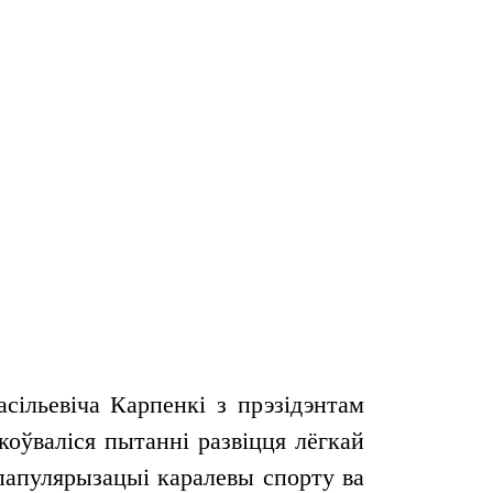
сільевіча Карпенкі з прэзідэнтам
оўваліся пытанні развіцця лёгкай
 папулярызацыі каралевы спорту ва