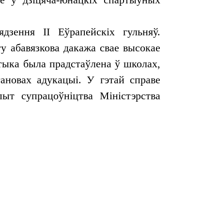
дзення ІІ Еўрапейскіх гульняў.
у абавязкова дакажа свае высокае
етыка была прадстаўлена ў школах,
тановах адукацыі. У гэтай справе
пыт супрацоўніцтва Міністэрства