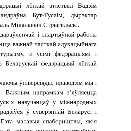
эрацыі лёгкай атлетыкі Вадзім
андраўна Бут-Гусаім, дырэктар
таль Мікалаевіч Стрыгельскі.
аздараўленчай і спартыўнай работы
яецца важнай часткай адукацыйнага
турызму, з усімі федэрацыямі і
 з Беларускай федэрацыяй лёгкай
чаючы ўніверсіяды, праводзім мы і
ВА. Важным напрамкам з’яўляецца
рускіх навучэнцаў у міжнародных
радзіўся ў суверэннай Беларусі і
Гэта масавыя спаборніцтвы, якія
не ў дзіцяча-юнацкіх спартыўных