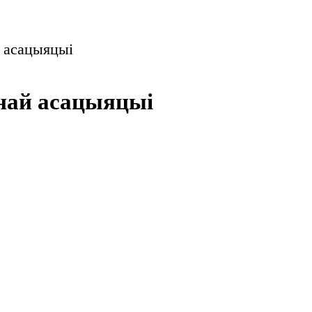
й асацыяцыі
чнай асацыяцыі