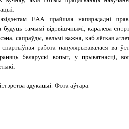
ацыі.
эзідэнтам EAA прайшла напярэдадні правя
 будуць самымі відовішчнымі, каралева спорт
эна, сапраўды, вельмі важна, каб лёгкая атл
і спартыўная работа папулярызавалася ва ўс
раняць беларускі вопыт, у прыватнасці, во
етыкі.
стэрства адукацыі. Фота аўтара.