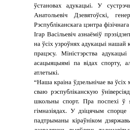
ўстановах адукацыі. У сустрэ
Анатольевіч Дзевятоўскі, ген
Рэспубліканскага цэнтра фізічнага
Ігар Васільевіч азнаёміў прэзідэ
на ўсіх узроўнях адукацыі нашай 
працэсу. Міністэрства адукацы
асацыяцыямі па відах спорту, а
атлетыкі.
“Наша краіна ўдзельнічае ва ўсіх
сваю рэспубліканскую ўніверсія
школьны спорт. Пра поспехі ў я
гімназіядах. У дзіцячым спорце 
падтрыманы кіраўніком дзяржавы
дазваляюць выяўляць таленавіты