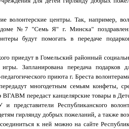
учреждения для детей гирлянду добрых пожел
ие волонтерские центры. Так, например, 
м доме №7 "Семь Я" г. Минска" поздравлен
лонтеры будут помогать в передаче подарк
го приедут в Гомельский районный социальн
, игры. Запланирована передача подарков д
педагогического приюта г. Бреста волонтерам
ередадут многодетным семьям конфеты, ср
р ВГАВМ передаст канцелярские товары в Детс
и представители Республиканского волонт
етям гирлянду добрых пожеланий, а также во
соединиться к ней можно на сайте Республик