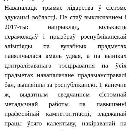
Навапалацк трымае лідарства ў сістэме
адукацыі вобласці. Не стаў выключэннем і
2017-ты: напрыклад, колькасць
пераможцаў і прызёраў рэспубліканскай
алімпіяды па вучэбных прадметах
павялічылася амаль удвая, а па выніках
цэнтралізаванага тэсціравання па ўсіх
прадметах навапалачане прадэманстравалі
бал, вышэйшы за рэспубліканскі. І, канечне
ж, выдатным сведчаннем сістэмнай
метадычнай работы па павышэнні
прафесійнай кампетэнтнасці, зладжанай
працы ўсяго калектыву, накіраванай на