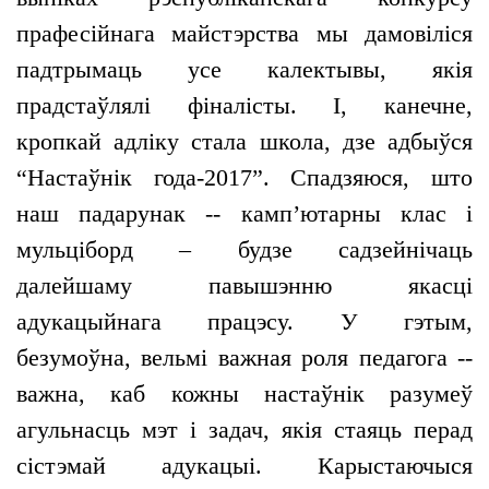
прафесійнага майстэрства мы дамовіліся
падтрымаць усе калектывы, якія
прадстаўлялі фіналісты. І, канечне,
кропкай адліку стала школа, дзе адбыўся
“Настаўнік года-2017”. Спадзяюся, што
наш падарунак -- камп’ютарны клас і
мульціборд – будзе садзейнічаць
далейшаму павышэнню якасці
адукацыйнага працэсу. У гэтым,
безумоўна, вельмі важная роля педагога --
важна, каб кожны настаўнік разумеў
агульнасць мэт і задач, якія стаяць перад
сістэмай адукацыі. Карыстаючыся