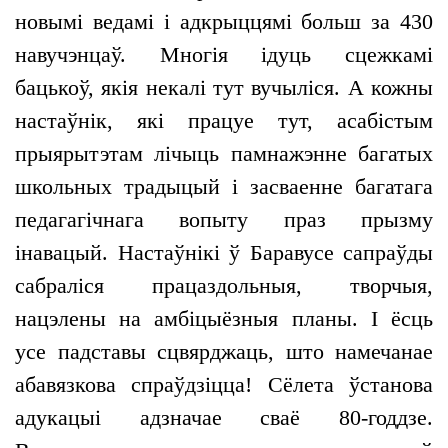
новымі ведамі і адкрыццямі больш за 430
навучэнцаў. Многія ідуць сцежкамі
бацькоў, якія некалі тут вучыліся. А кожны
настаўнік, які працуе тут, асабістым
прыярытэтам лічыць памнажэнне багатых
школьных традыцый і засваенне багатага
педагагічнага вопыту праз прызму
інавацый. Настаўнікі ў Баравусе сапраўды
сабраліся працаздольныя, творчыя,
нацэлены на амбіцыёзныя планы. І ёсць
усе падставы сцвярджаць, што намечанае
абавязкова спраўдзіцца! Сёлета ўстанова
адукацыі адзначае сваё 80-годдзе.