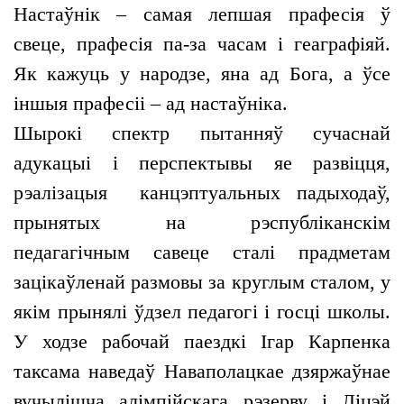
Настаўнік – самая лепшая прафесія ў
свеце, прафесія па-за часам і геаграфіяй.
Як кажуць у народзе, яна ад Бога, а ўсе
іншыя прафесіі – ад настаўніка.
Шырокі спектр пытанняў сучаснай
адукацыі і перспектывы яе развіцця,
рэалізацыя канцэптуальных падыходаў,
прынятых на рэспубліканскім
педагагічным савеце сталі прадметам
зацікаўленай размовы за круглым сталом, у
якім прынялі ўдзел педагогі і госці школы.
У ходзе рабочай паездкі Ігар Карпенка
таксама наведаў Наваполацкае дзяржаўнае
вучылішча алімпійскага рэзерву і Ліцэй