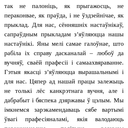
так не палоніць, як прыгажосць, не
пераконвае, як праўда, і не ўздзейнічае, як
прыклад. Для нас, сённяшніх настаўнікаў,
сапраўдным прыкладам з’яўляюцца нашы
настаўнікі. Яны мелі самае галоўнае, што
рабіла іх справу дасканалай – любоў да
вучняў, сваёй прафесіі і самаахвяраванне.
Гэтыя якасці з’яўляюцца вырашальнымі і
для нас. Цяпер ад нашай працы залежыць
не толькі лёс канкрэтнага вучня, але і
дабрабыт і бяспека дзяржавы ў цэлым. Мы
імкнемся зарэкамендаваць сябе вартымі
ўвагі прафесіяналамі, якія валодаюць