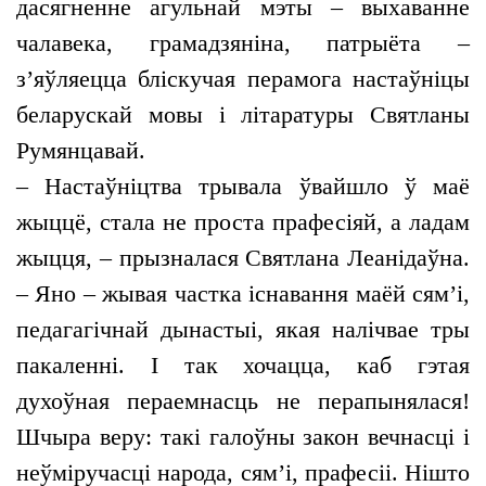
дасягненне агульнай мэты – выхаванне
чалавека, грамадзяніна, патрыёта –
з’яўляецца бліскучая перамога настаўніцы
беларускай мовы і літаратуры Святланы
Румянцавай.
– Настаўніцтва трывала ўвайшло ў маё
жыццё, стала не проста прафесіяй, а ладам
жыцця, – прызналася Святлана Леанідаўна.
– Яно – жывая частка існавання маёй сям’і,
педагагічнай дынастыі, якая налічвае тры
пакаленні. І так хочацца, каб гэтая
духоўная пераемнасць не перапынялася!
Шчыра веру: такі галоўны закон вечнасці і
неўміручасці народа, сям’і, прафесіі. Нішто