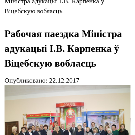
Міністра адукацыі І.В. Карпенка ў
Віцебскую вобласць
Рабочая паездка Міністра
адукацыі І.В. Карпенка ў
Віцебскую вобласць
Опубликовано: 22.12.2017