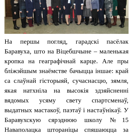
На першы погляд, гарадскі пасёлак
Баравуха, што на Віцебшчыне – маленькая
кропка на геаграфічнай карце. Але пры
бліжэйшым знаёмстве бачыцца іншае: край
са слаўнай гісторыяй, сучаснасцю, зямля,
якая натхніла на высокія здзяйсненні
вядомых усяму свету спартсменаў,
выдатных мастакоў, паэтаў і настаўнікаў. У
Баравухскую сярэднюю школу №15
Наваполацка штораніцы спяшаюцца за