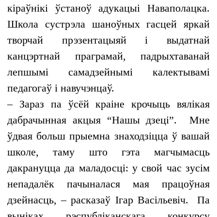
кіраўнікі ўстаноў адукацыі Наваполацка.
Школа сустрэла шаноўных гасцей яркай
творчай прэзентацыяй і выдатнай
канцэртнай праграмай, падрыхтаванай
лепшымі самадзейнымі калектывамі
педагогаў і навучэнцаў.
– Зараз па ўсёй краіне крочыць вялікая
дабрачынная акцыя “Нашы дзеці”. Мне
ўдвая больш прыемна знаходзіцца ў вашай
школе, таму што гэта магчымасць
дакрануцца да маладосці: у свой час зусім
непадалёк пачыналася мая працоўная
дзейнасць, – расказаў Ігар Васільевіч. Па
выніках рэспубліканскага конкурсу