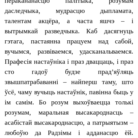
перакананасцю палітыка, розумам
даследчыка, мудрасцю дыпламата,
талентам акцёра, а часта яшчэ – і
вытрымкай разведчыка. Каб дасягнуць
гэтага, пастаянна працуем над сабой,
вучымся, развіваемся, удасканальваемся.
Прафесія настаўніка і праз дваццаць, і праз
сто гадоў будзе прад’яўляць
звышпатрабаванні – найперш таму, што
ўсё, чаму вучыць настаўнік, павінна быць у
ім самім. Бо розум выхоўваецца толькі
розумам, маральная высакароднасць –
асабістай высакароднасцю, а патрыятызм –
любоўю да Радзімы і адданасцю ёй.