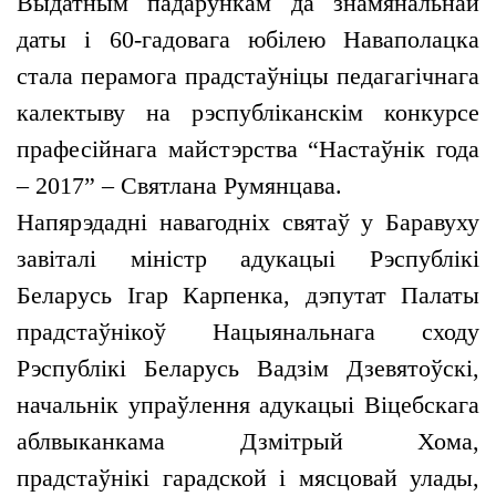
Выдатным падарункам да знамянальнай
даты і 60-гадовага юбілею Наваполацка
стала перамога прадстаўніцы педагагічнага
калектыву на рэспубліканскім конкурсе
прафесійнага майстэрства “Настаўнік года
– 2017” – Святлана Румянцава.
Напярэдадні навагодніх святаў у Баравуху
завіталі міністр адукацыі Рэспублікі
Беларусь Ігар Карпенка, дэпутат Палаты
прадстаўнікоў Нацыянальнага сходу
Рэспублікі Беларусь Вадзім Дзевятоўскі,
начальнік упраўлення адукацыі Віцебскага
аблвыканкама Дзмітрый Хома,
прадстаўнікі гарадской і мясцовай улады,