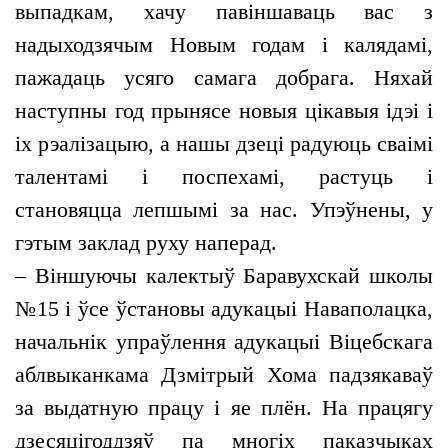
выпадкам, хачу павіншаваць вас з
надыходзячым Новым годам і калядамі,
пажадаць усяго самага добрага. Няхай
наступны год прынясе новыя цікавыя ідэі і
іх рэалізацыю, а нашы дзеці радуюць сваімі
талентамі і поспехамі, растуць і
становяцца лепшымі за нас. Упэўнены, у
гэтым заклад руху наперад.
– Віншуючы калектыў Баравухскай школы
№15 і ўсе ўстановы адукацыі Наваполацка,
начальнік упраўлення адукацыі Віцебскага
аблвыканкама Дзмітрый Хома падзякаваў
за выдатную працу і яе плён. На працягу
дзесяцігоддзяў па многіх паказчыках