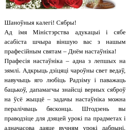
Шаноўныя калегі! Сябры!
Ад імя Міністэрства адукацыі і сябе
асабіста шчыра віншую вас з нашым
прафесійным святам – Днём настаўніка!
Прафесія настаўніка – адна з лепшых на
зямлі. Адкрыць дзіцяці чароўны свет ведаў,
навучыць яго любіць Радзіму і паважаць
бацькоў, дапамагчы знайсці верных сяброў
на ўсё жыццё – задачы настаўніка можна
пералічваць бясконца. Штодзень вы
праводзіце для дзяцей урокі па прадметах і
адначасова даяце вучням урокі дабрыні,