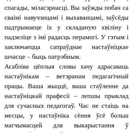
спагады, міласэрнасці. Вы заўжды побач са
сваімі навучэнцамі і выхаванцамі, заўсёды
падтрымаеце іх у складаную хвіліну і
падзеліце з імі радасць перамогі. У гэтым і
заключаецца сапраўднае настаўніцкае
шчасце – быць патрэбным.
Асабліва цёплыя словы хачу адрасаваць
настаўнікам – ветэранам педагагічнай
працы. Ваша жыццё, ваша стаўленне да
настаўніцкай прафесіі – лепшы прыклад
для сучасных педагогаў. Час не стаіць на
месцы, у настаўніка сёння ўсё больш
магчымасцей для выкарыстання ў