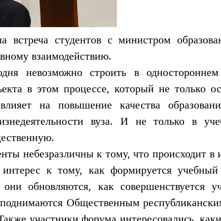
а встреча студентов с министром образова
ивному взаимодействию.
годня невозможно строить в односторонне
ъекта в этом процессе, который не только о
 влияет на повышение качества образовани
изнедеятельности вуза. И не только в уче
щественную.
енты небезразличны к тому, что происходит в и
интерес к тому, как формируется учебный 
они обновляются, как совершенствуется уч
ы поднимаются Общественным республиканским
 Также участники форума интересовались, каки