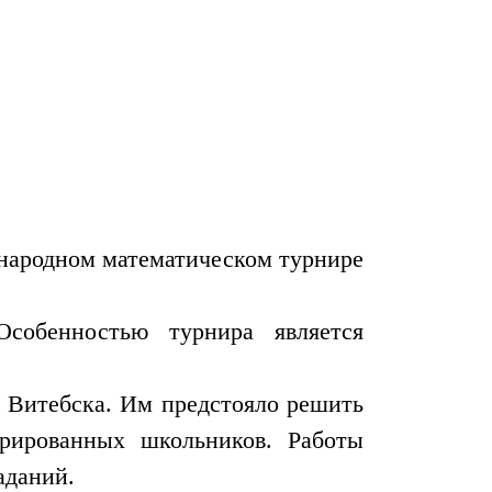
ународном математическом турнире
собенностью турнира является
и Витебска. Им предстояло решить
трированных школьников. Работы
аданий.