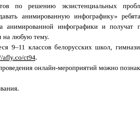
тов по решению экзистенциальных пробл
давать анимированную инфографику» ребят
на анимированной инфографики и получат г
 на любую тему.
я 9–11 классов белорусских школ, гимнази
//afly.co/ct94
.
 проведения онлайн-мероприятий можно позна
вания.