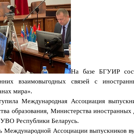
На базе БГУИР сост
онних взаимовыгодных связей с иностран
анах мира».
тупила Международная Ассоциация выпускни
тва образования, Министерства иностранных 
 УВО Республики Беларусь.
ь Международной Ассоциации выпускников ву