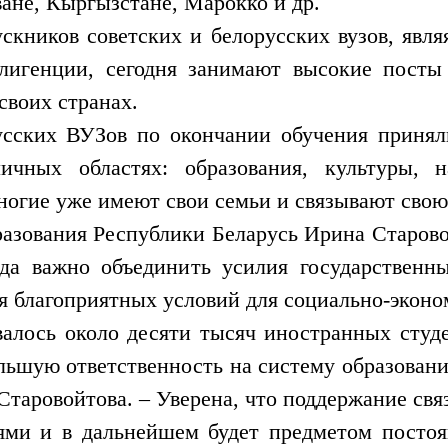
ане, Кыргызстане, Марокко и др.
кников советских и белорусских вузов, явля
ллигенции, сегодня занимают высокие посты
своих странах.
сских ВУЗов по окончании обучения принял
ичных областях: образования, культуры, на
Многие уже имеют свои семьи и связывают свою
азования Республики Беларусь Ирина Старовой
гда важно объединить усилия государствен
я благоприятных условий для социально-эконо
валось около десяти тысяч иностранных студе
ольшую ответственность на систему образова
Старовойтова. – Уверена, что поддержание св
ми и в дальнейшем будет предметом постоя