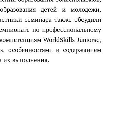
образования детей и молодежи,
астники семинара также обсудили
чемпионате по профессиональному
омпетенциям WorldSkills Juniorsс,
lls, особенностями и содержанием
я их выполнения.