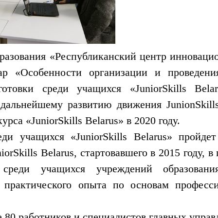
бразования «Республиканский центр инновацио
ар «Особенности организации и проведения
отовки среди учащихся «JuniorSkills Bel
дальнейшему развитию движения JunionSkills
рса «JuniorSkills Belarus» в 2020 году.
еди учащихся «JuniorSkills Belarus» пройд
orSkills Belarus, стартовавшего в 2015 году,
 среди учащихся учреждений образовани
 практического опыта по основам професс
е 80 работников и специалистов главных управ