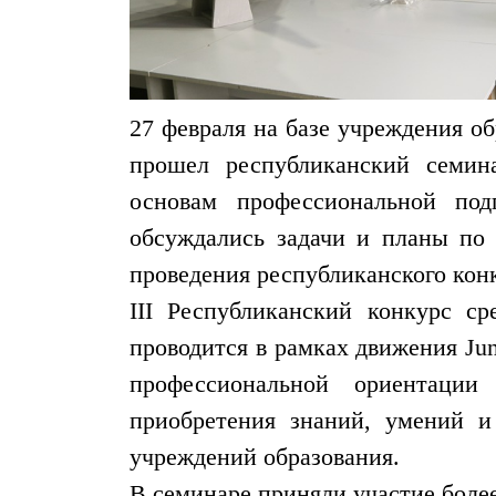
27 февраля на базе учреждения о
прошел республиканский семин
основам профессиональной подг
обсуждались задачи и планы по 
проведения республиканского конку
III Республиканский конкурс ср
проводится в рамках движения Juni
профессиональной ориентации
приобретения знаний, умений и
учреждений образования.
В семинаре приняли участие боле