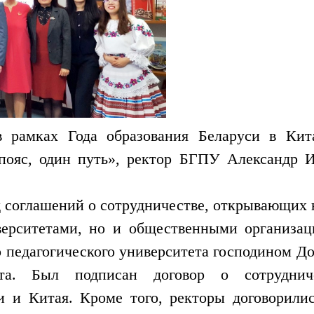
в рамках Года образования Беларуси в Кит
ояс, один путь», ректор БГПУ Александр 
д соглашений о сотрудничестве, открывающих
иверситетами, но и общественными организа
о педагогического университета господином До
тета. Был подписан договор о сотрудни
и и Китая. Кроме того, ректоры договорили