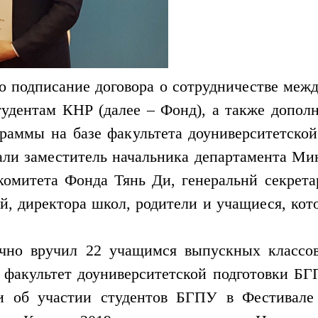
о подписание договора о сотрудничестве м
удентам КНР (далее – Фонд), а также допол
граммы на базе факультета доуниверситетско
али заместитель начальника департамента М
комитета Фонда Тянь Ди, генеральнй секрет
, директора школ, родители и учащиеся, кот
чно вручил 22 учащимся выпускных классо
 факультет доуниверситетской подготовки БГ
и об участии студентов БГПУ в Фестивале