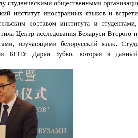
жду студенческими общественными организаци
кий институт иностранных языков и встрети
тельским составом института и студентами
тила Центр исследования Беларуси Второго 
нтами, изучающими белорусский язык. Студ
еля БГПУ Дарьи Зубко, которая в данны