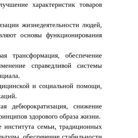
лучшение характеристик товаров
низации жизнедеятельности людей,
авляют основы функционирования
ая трансформация, обеспечение
именение справедливой системы
нциала.
дицинской и социальной помощи,
каций.
ая дебюрократизация, снижение
ринципов здорового образа жизни.
е института семьи, традиционных
льтуры, обеспечение стабильности