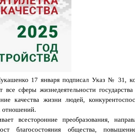
укашенко 17 января подписал Указ № 31, к
ит все сферы жизнедеятельности государств
ние качества жизни людей, конкурентоспос
 отношений.
ивает всесторонние преобразования, напр
рост благосостояния общества, повышен