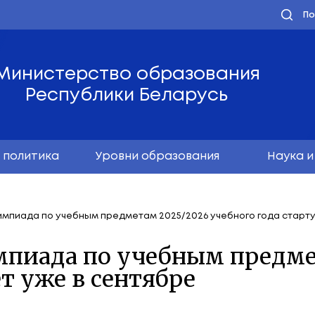
Министерство обра
Республики Бела
олодёжная политика
Уровни образо
иканская олимпиада по учебным предметам 2025/20