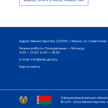
*
Повышение интереса к учебным предм
*
Развитие творческих способностей и у
*
Содействие самореализации учащихся
Олимпиадное движение – это важный эта
Поделиться:
Вернуться к списку новостей