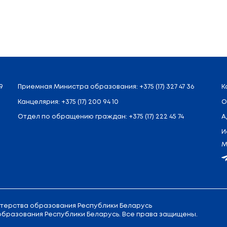
етам.
глубление знаний.
.
п в определении ваших приоритетов и профессиональ