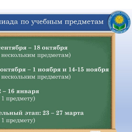
я олимпиада по учеб
тартует уже в сентябр