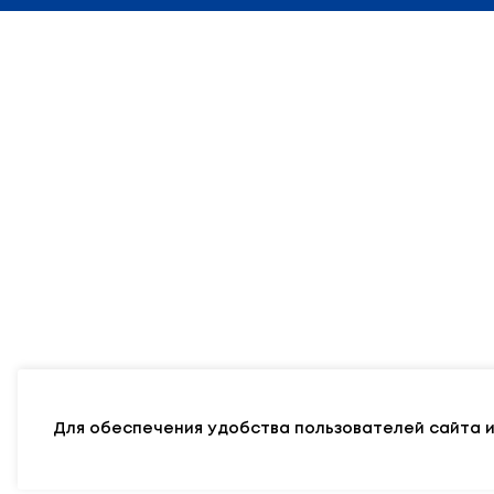
Адрес
Министерства
: 220010, г. Минск,
у
Режим работы: Понедельник — Пятница:
9.00 — 13.00; 14.00 — 18.00
E-mail:
info@edu.gov.by
Карта сайта
Официальный р
© 2011 - 2026 