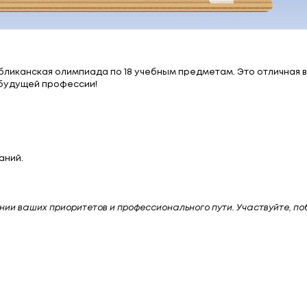
ели!
оится республиканская олимпиада по 18 учебным п
ренный шаг к будущей профессии!