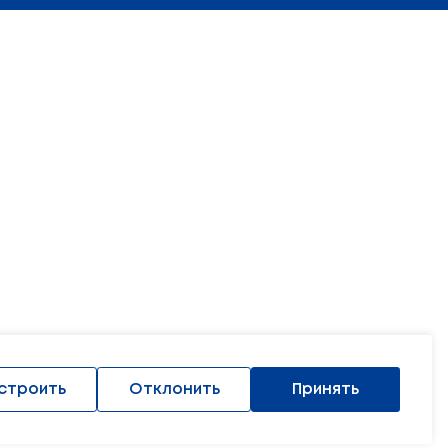
я
:
+375 (17) 327 47 36
Контакты
Обратная связь
75 (17) 222 45 74
Адрес и схема проезда
Использование материало
Министерство в социальных
русь
 права защищены.