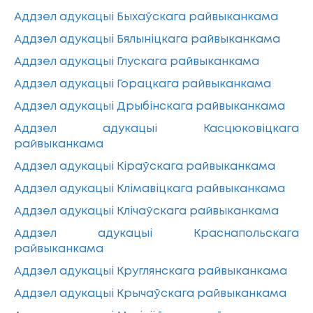
Аддзел адукацыі Быхаўскага райвыканкама
Аддзел адукацыі Бялыніцкага райвыканкама
Аддзел адукацыі Глускага райвыканкама
Аддзел адукацыі Горацкага райвыканкама
Аддзел адукацыі Дрыбінскага райвыканкама
Аддзел адукацыі Касцюковіцкага
райвыканкама
Аддзел адукацыі Кіраўскага райвыканкама
Аддзел адукацыі Клімавіцкага райвыканкама
Аддзел адукацыі Клічаўскага райвыканкама
Аддзел адукацыі Краснапольскага
райвыканкама
Аддзел адукацыі Круглянскага райвыканкама
Аддзел адукацыі Крычаўскага райвыканкама