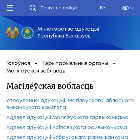
BY
Міністэрства адукацыі
Рэспублікі Беларусь
Галоўная
Тэрытарыяльныя органы
Магілёўская вобласць
Магілёўская вобласць
Упраўленне адукацыі Магілёўскага абласнога
выканаўчага камітэта
Аддзел адукацыі Магілёўскага гарвыканкама
Аддзел адукацыі Асіповіцкага райвыканкама
Аддзел адукацыі Бабруйскага райвыканкама