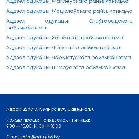
Аддзел адукацыі Магілёўскага райвыканкама
Аддзел адукацыі Мсціслаўскага райвыканкама
Аддзел адукацыі Слаўгарадскага
райвыканкама
Аддзел адукацыі Хоцімскага райвыканкама
Аддзел адукацыі Чавускага райвыканкама
Аддзел адукацыі Чэрыкаўскага райвыканкама
Аддзел адукацыі Шклоўскага райвыканкама
Адрас
220010, г. Мінск,
вул. Савецкая, 9
Рэжым працы: Панядзелак - пятніца:
9.00 — 13.00; 14.00 — 18.00
E-mail:
info@edu.gov.by