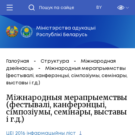
BY
Міністэрства адукацыі
Рэспублікі Беларусь
Галоўная
Структура
Міжнародная
дзейнасць
Міжнародныя мерапрыемствы
(фестывалі, канферэнцыі, сімпозіумы, семінары,
выставы і г.д.)
Міжнародныя мерапрыемствы
(фестывалі, канферэнцыі,
сімпозіумы, семінары, выставы
і г.д.)
ЦЕІ 2016 інфармацыйны ліст