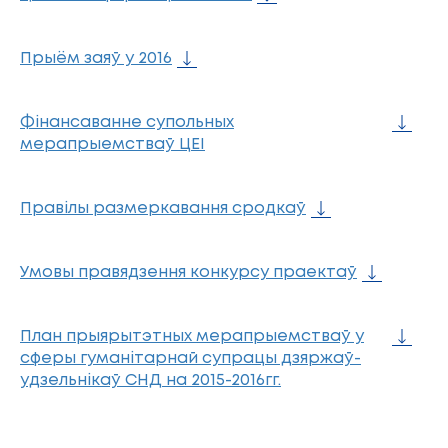
Прыём заяў у 2016
Фінансаванне супольных
мерапрыемстваў ЦЕІ
Правілы размеркавання сродкаў
Умовы правядзення конкурсу праектаў
План прыярытэтных мерапрыемстваў у
сферы гуманітарнай супрацы дзяржаў-
удзельнікаў СНД на 2015-2016гг.