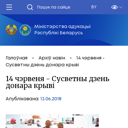
BY
Міністэрства адукацыі
Рэспублікі Беларусь
Галоўная
Архіў навін
14 чэрвеня -
Сусветны дзень донара крыві
14 чэрвеня - Сусветны дзень
донара крыві
Апублікавана:
13.06.2018