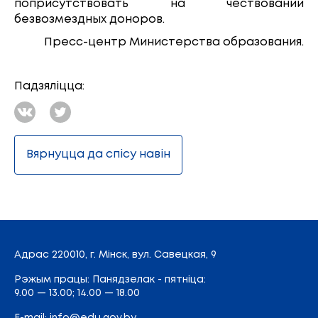
поприсутствовать на чествовании
безвозмездных доноров.
Пресс-центр Министерства образования.
Падзяліцца:
Вярнуцца да спісу навін
Адрас
220010, г. Мінск,
вул. Савецкая, 9
Рэжым працы: Панядзелак - пятніца:
9.00 — 13.00; 14.00 — 18.00
E-mail:
info@edu.gov.by