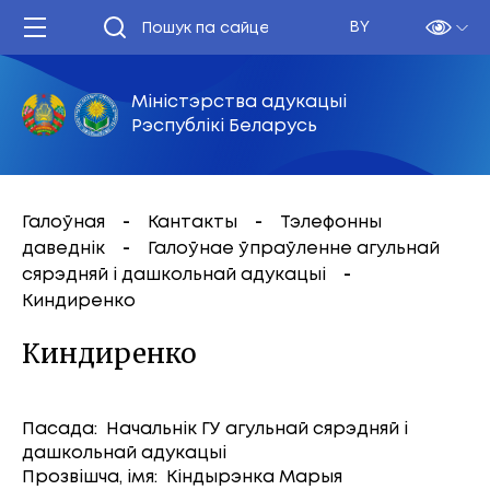
BY
Міністэрства адукацыі
Рэспублікі Беларусь
Галоўная
Кантакты
Тэлефонны
даведнік
Галоўнае ўпраўленне агульнай
сярэдняй і дашкольнай адукацыі
Киндиренко
Киндиренко
Пасада: Начальнiк ГУ агульнай сярэдняй і
дашкольнай адукацыі
Прозвішча, імя: Кiндырэнка Марыя