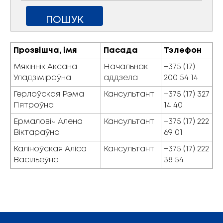
Прозвішча, імя
Пасада
Тэлефон
Мякіннік Аксана
Начальнак
+375 (17)
Уладзіміраўна
аддзела
200 54 14
Герлоўская Рэма
Кансультант
+375 (17) 327
Пятроўна
14 40
Ермаловіч Алена
Кансультант
+375 (17) 222
Віктараўна
69 01
Каліноўская Аліса
Кансультант
+375 (17) 222
Васільеўна
38 54