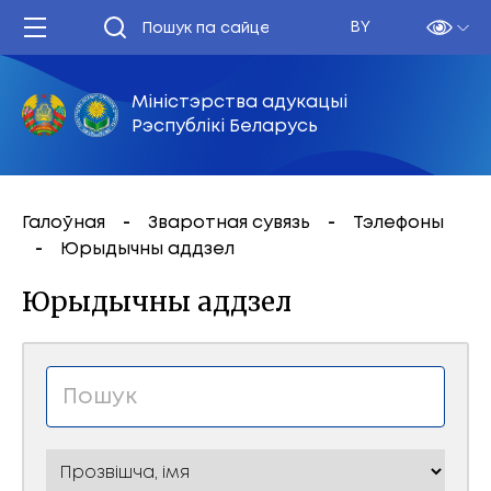
BY
Міністэрства адукацыі
Рэспублікі Беларусь
Галоўная
Зваротная сувязь
Тэлефоны
Юрыдычны аддзел
Юрыдычны аддзел