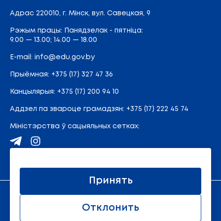
Адрас
220010, г. Мінск,
вул. Савецкая, 9
Рэжым працы: Панядзелак - пятніца:
9.00 — 13.00; 14.00 — 18.00
E-mail:
info@edu.gov.by
Прыёмная
:
+375 (17) 327 47 36
Канцылярыя:
+375 (17) 200 94 10
Аддзел па звароце грамадзян:
+375 (17) 222 45 74
Міністэрства ў сацыяльных сетках:
Карта сайта
Принять
Афіцыйны рэсурс Міністэрства адукацыі Рэспублікі
Отклонить
Беларусь.
© 2011 - 2026 Міністэрства адукацыі Рэспублікі