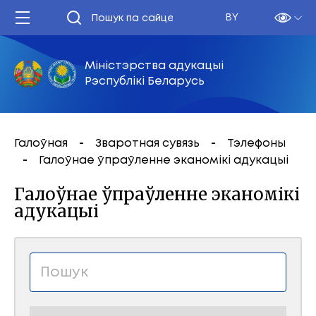
BY
Міністэрства адукацыі
Рэспублікі Беларусь
Галоўная
Зваротная сувязь
Тэлефоны
Галоўнае ўпраўленне эканомікі адукацыі
Галоўнае ўпраўленне эканомікі
адукацыі