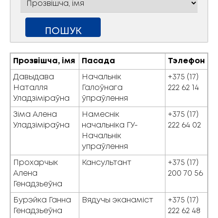
Прозвішча, імя
Пасада
Тэлефон
Давыдава
Начальнік
+375 (17)
Наталля
Галоўнага
222 62 14
Уладзіміраўна
ўпраўлення
Зіма Алена
Намеснік
+375 (17)
Уладзіміраўна
начальніка ГУ-
222 64 02
Начальнік
упраўлення
Прохарчык
Кансультант
+375 (17)
Алена
200 70 56
Генадзьеўна
Бурэйка Ганна
Вядучы эканаміст
+375 (17)
Генадзьеўна
222 62 48