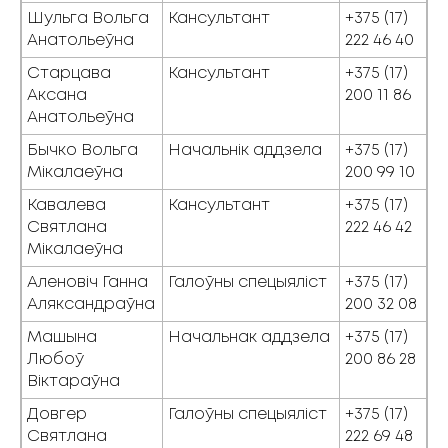
Шульга Вольга
Кансультант
+375 (17)
Анатольеўна
222 46 40
Старцава
Кансультант
+375 (17)
Аксана
200 11 86
Анатольеўна
Бычко Вольга
Начальнік аддзела
+375 (17)
Мікалаеўна
200 99 10
Кавалева
Кансультант
+375 (17)
Святлана
222 46 42
Мікалаеўна
Аленовіч Ганна
Галоўны спецыяліст
+375 (17)
Аляксандраўна
200 32 08
Машына
Начальнак аддзела
+375 (17)
Любоў
200 86 28
Віктараўна
Довгер
Галоўны спецыяліст
+375 (17)
Святлана
222 69 48