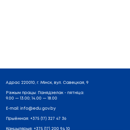
Адрас
220010, г. Мінск,
вул. Савецкая, 9
Рэжым працы: Панядзелак - пятніца:
9.00 — 13.00; 14.00 — 18.00
E-mail:
info@edu.gov.by
Прыёмная
:
+375 (17) 327 47 36
Канцылярыя:
+375 (17) 200 94 10