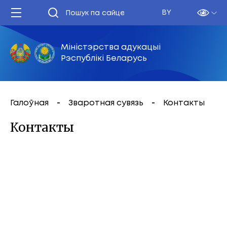
BY
Міністэрства адукацыі
Рэспублікі Беларусь
Галоўная
Зваротная сувязь
Контакты
Контакты