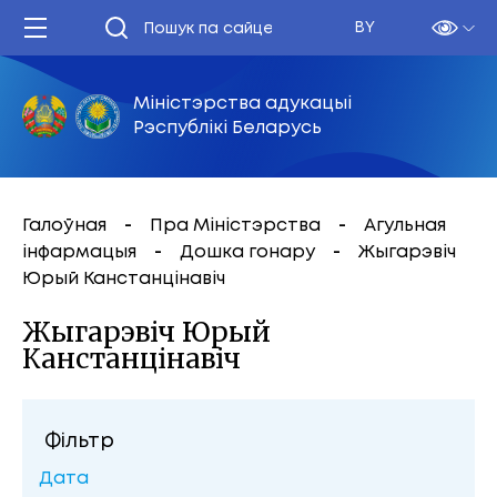
BY
Міністэрства адукацыі
Рэспублікі Беларусь
Галоўная
Пра Міністэрства
Агульная
інфармацыя
Дошка гонару
Жыгарэвіч
Юрый Канстанцінавіч
Жыгарэвіч Юрый
Канстанцінавіч
Фільтр
Дата