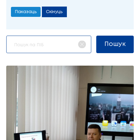
Скінуць