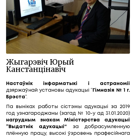
Жыгарэвіч Юрый
Канстанцінавіч
Настаўнік інфарматыкі і астраноміі
дзяржаўнай установы адукацыі ”
Гімназія
№ 1 г.
Брэста
“.
Па выніках работы сістэмы адукацыі за 2019
год узнагароджаны (загад № 10-у ад 31.01.2020)
нагрудным знакам Міністэрства адукацыі
”Выдатнік адукацыі“
за добрасумленную
плённую працу, высокі ўзровень прафесійнага