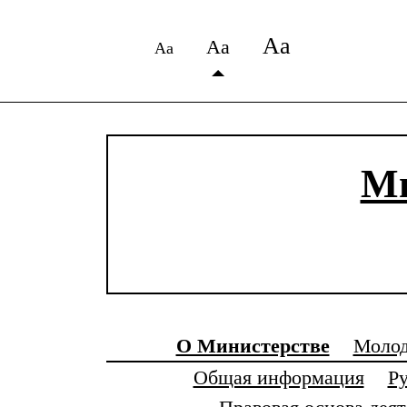
Аа
Аа
Аа
Ми
О Министерстве
Молод
Общая информация
Ру