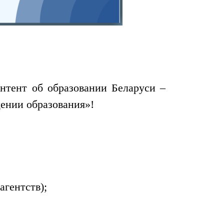
нтент об образовании Беларуси –
щении образования»!
гентств);