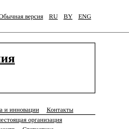
Обычная версия
RU
BY
ENG
ния
а и инновации
Контакты
естоящая организация