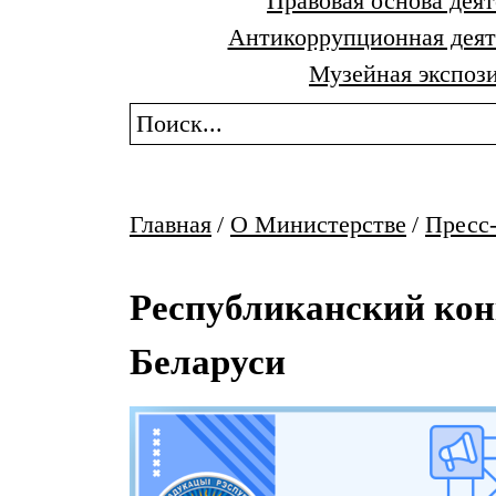
Правовая основа дея
Антикоррупционная деят
Музейная экспози
Главная
/
О Министерстве
/
Пресс
Республиканский кон
Беларуси