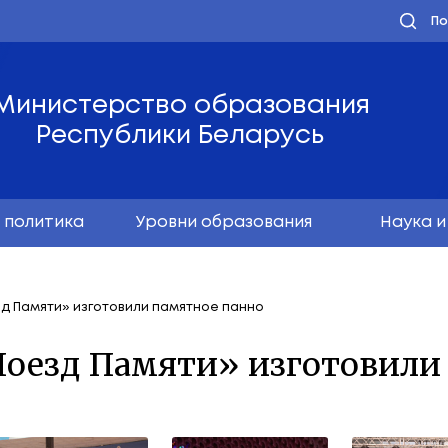
Министерство обра
Республики Бела
олодёжная политика
Уровни образо
роекта «Поезд Памяти» изготовили памятное панно