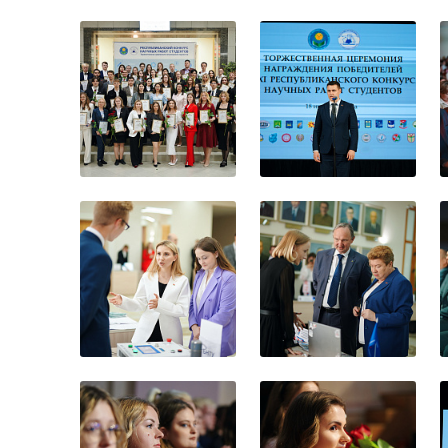
Торжественная 
Республиканског