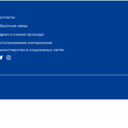
я
:
+375 (17) 327 47 36
Контакты