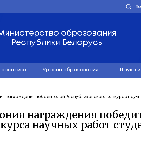
Министерство обра
Республики Бела
олодёжная политика
Уровни образо
ая церемония награждения победителей Республи