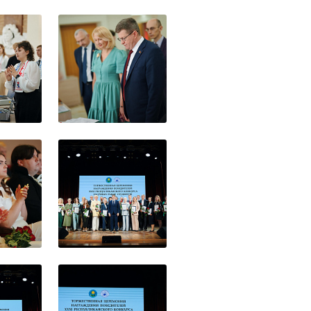
ия победителей
работ студентов